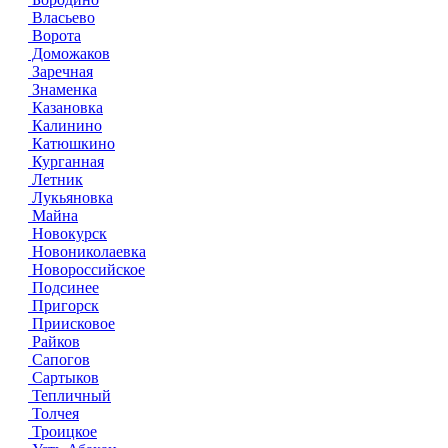
Власьево
Ворота
Доможаков
Заречная
Знаменка
Казановка
Калинино
Катюшкино
Курганная
Летник
Лукьяновка
Майна
Новокурск
Новониколаевка
Новороссийское
Подсинее
Пригорск
Приисковое
Райков
Сапогов
Сартыков
Тепличный
Толчея
Троицкое