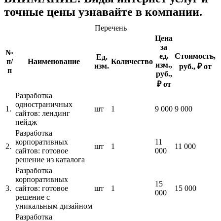
точные цены узнавайте в компании.
Перечень
Цена
за
№
ед.
Стоимость,
Ед.
п/
Наименование
Количество
изм.,
изм.
руб., ₽ от
п
руб.,
₽ от
Разработка
одностраничных
1.
шт
1
9 000
9 000
сайтов: лендинг
пейдж
Разработка
корпоративных
11
2.
шт
1
11 000
сайтов: готовое
000
решение из каталога
Разработка
корпоративных
15
3.
сайтов: готовое
шт
1
15 000
000
решение с
уникальным дизайном
Разработка