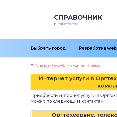
СПРАВОЧНИК
Интернет услуги
Выбрать город
Разработка web
Главная
»
Республика Адыгея
»
Майкоп
Интернет услуги в Оргте
компа
Приобрести интернет услуги в Оргте
можно по следующим контактам:
Оргтехсервис, теле