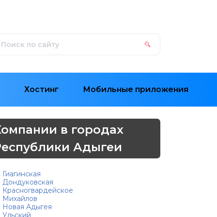
Хостинг
Мобильные приложения
Компании в городах
Республики Адыгеи
Гиагинская
Дондуковская
Красногвардейское
Михайлов
Новая Адыгея
Ульский