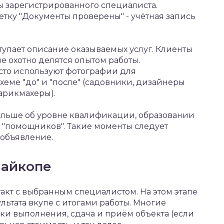
ы зарегистрированного специалиста.
тку "Документы проверены" - учётная запись
упает описание оказываемых услуг. Клиенты
ые охотно делятся опытом работы.
сто используют фотографии для
хеме "до" и "после" (садовники, дизайнеры
арикмахеры).
ольше об уровне квалификации, образовании
 "помощников". Такие моменты следует
 объявление.
Майкопе
акт с выбранным специалистом. На этом этапе
ьтата вкупе с итогами работы. Многие
оки выполнения, сдача и приём объекта (если