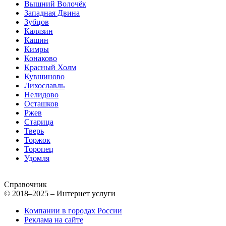
Вышний Волочёк
Западная Двина
Зубцов
Калязин
Кашин
Кимры
Конаково
Красный Холм
Кувшиново
Лихославль
Нелидово
Осташков
Ржев
Старица
Тверь
Торжок
Торопец
Удомля
Справочник
© 2018–2025 – Интернет услуги
Компании в городах России
Реклама на сайте