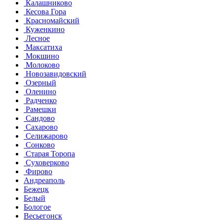
Калашниково
Кесова Гора
Красномайский
Куженкино
Лесное
Максатиха
Мокшино
Молоково
Новозавидовский
Озерный
Оленино
Радченко
Рамешки
Сандово
Сахарово
Селижарово
Сонково
Старая Торопа
Суховерково
Фирово
Андреаполь
Бежецк
Белый
Бологое
Весьегонск