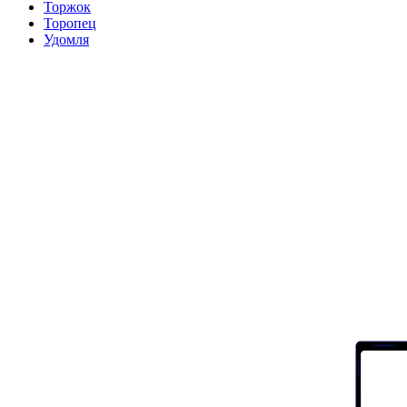
Торжок
Торопец
Удомля