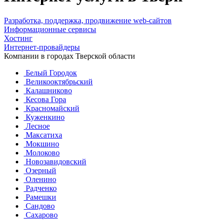
Разработка, поддержка, продвижение web-сайтов
Информационные сервисы
Хостинг
Интернет-провайдеры
Компании в городах Тверской области
Белый Городок
Великооктябрьский
Калашниково
Кесова Гора
Красномайский
Куженкино
Лесное
Максатиха
Мокшино
Молоково
Новозавидовский
Озерный
Оленино
Радченко
Рамешки
Сандово
Сахарово