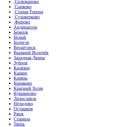
Селижарово
Сонково
Старая Торопа
Суховерково
Фирово
Андреаполь
Бежецк
Белый
Бологое
Весьегонск
Вышний Волочёк
Западная Двина
Зубцов
Калязин
Кашин
Кимры
Конаково
Красный Холм
Кувшиново
Лихославль
Нелидово
Осташков
Ржев
Старица
Тверь