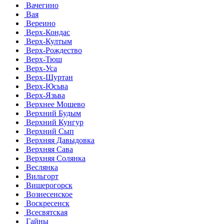
Вачегино
Вая
Вереино
Верх-Кондас
Верх-Култым
Верх-Рождество
Верх-Тюш
Верх-Уса
Верх-Шуртан
Верх-Юсьва
Верх-Язьва
Верхнее Мошево
Верхний Будым
Верхний Кунгур
Верхний Сып
Верхняя Давыдовка
Верхняя Сава
Верхняя Солянка
Веслянка
Вильгорт
Вишерогорск
Вознесенское
Воскресенск
Всесвятская
Гайны