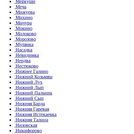
Меркуши
Меча
Мижуева
Михино
Мичура
Мокино
Молоково
Морозово
Мулянка
Насадка
Невидимка
Нердва
Нестюково
Нижнее Галино
Нижний Козьмяш
Нижний Лух
Нижний Лып
Нижний Пальник
Нижний Сып
Нижняя Барда
Нижняя Гаревая
Нижняя Истекаевка
Нижняя Талица
Низовская
Никифорово