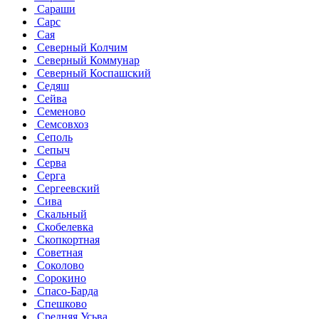
Сараши
Сарс
Сая
Северный Колчим
Северный Коммунар
Северный Коспашский
Седяш
Сейва
Семеново
Семсовхоз
Сеполь
Сепыч
Серва
Серга
Сергеевский
Сива
Скальный
Скобелевка
Скопкортная
Советная
Соколово
Сорокино
Спасо-Барда
Спешково
Средняя Усьва