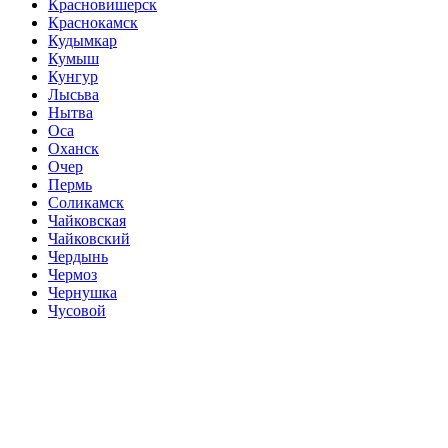
Красновишерск
Краснокамск
Кудымкар
Кумыш
Кунгур
Лысьва
Нытва
Оса
Оханск
Очер
Пермь
Соликамск
Чайковская
Чайковский
Чердынь
Чермоз
Чернушка
Чусовой