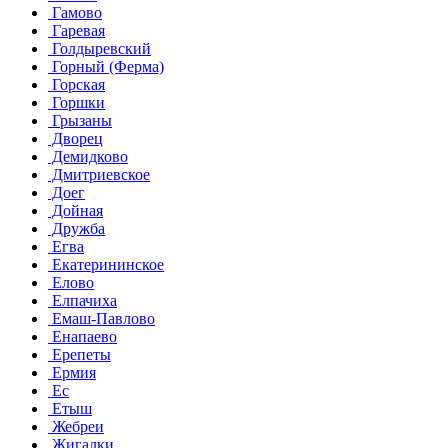
Гамово
Гаревая
Голдыревский
Горный (Ферма)
Горская
Горшки
Грызаны
Дворец
Демидково
Дмитриевское
Доег
Дойная
Дружба
Егва
Екатерининское
Елово
Елпачиха
Емаш-Павлово
Енапаево
Ерепеты
Ермия
Ес
Етыш
Жебреи
Жигалки