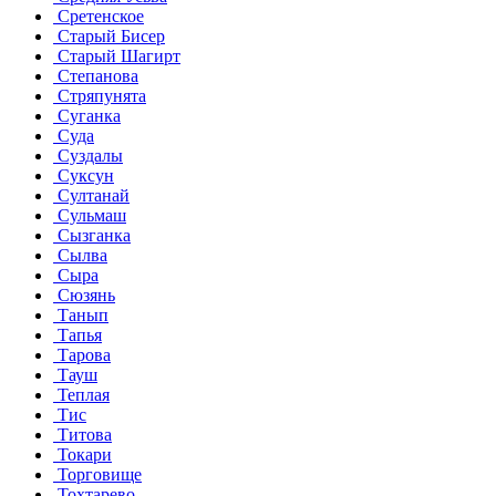
Сретенское
Старый Бисер
Старый Шагирт
Степанова
Стряпунята
Суганка
Суда
Суздалы
Суксун
Султанай
Сульмаш
Сызганка
Сылва
Сыра
Сюзянь
Танып
Тапья
Тарова
Тауш
Теплая
Тис
Титова
Токари
Торговище
Тохтарево