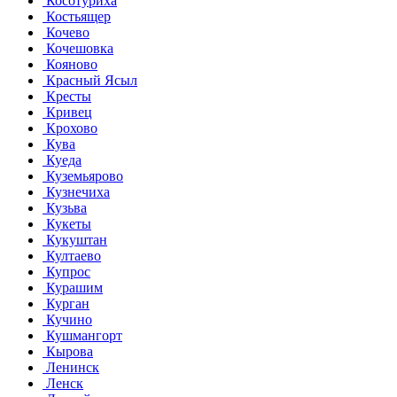
Косотуриха
Костьящер
Кочево
Кочешовка
Кояново
Красный Ясыл
Кресты
Кривец
Крохово
Кува
Куеда
Куземьярово
Кузнечиха
Кузьва
Кукеты
Кукуштан
Култаево
Купрос
Курашим
Курган
Кучино
Кушмангорт
Кырова
Ленинск
Ленск