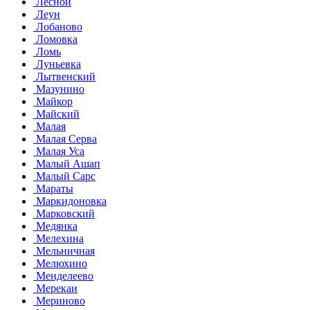
Лесной
Леун
Лобаново
Ломовка
Ломь
Луньевка
Лытвенский
Мазунино
Майкор
Майский
Малая
Малая Серва
Малая Уса
Малый Ашап
Малый Сарс
Мараты
Маркидоновка
Марковский
Медянка
Мелехина
Мельничная
Мелюхино
Менделеево
Мерекаи
Мериново