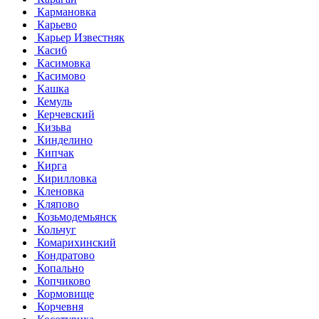
Кармановка
Карьево
Карьер Известняк
Касиб
Касимовка
Касимово
Кашка
Кемуль
Керчевский
Кизьва
Кинделино
Кипчак
Кирга
Кирилловка
Кленовка
Кляпово
Козьмодемьянск
Кольчуг
Комарихинский
Кондратово
Копально
Копчиково
Кормовище
Корчевня