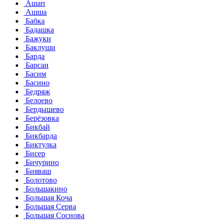
Ашап
Ашша
Бабка
Бадашка
Бажуки
Баклуши
Барда
Барсаи
Басим
Басино
Бедряж
Белоево
Бердышево
Берёзовка
Бикбай
Бикбарда
Биктулка
Бисер
Бичурино
Бияваш
Болотово
Большакино
Большая Коча
Большая Серва
Большая Соснова