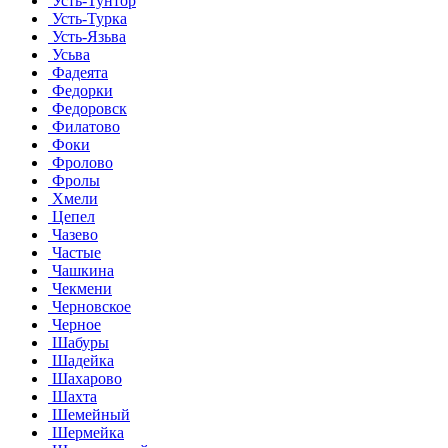
Усть-Тунтор
Усть-Турка
Усть-Язьва
Усьва
Фадеята
Федорки
Федоровск
Филатово
Фоки
Фролово
Фролы
Хмели
Цепел
Чазево
Частые
Чашкина
Чекмени
Черновское
Черное
Шабуры
Шадейка
Шахарово
Шахта
Шемейный
Шермейка