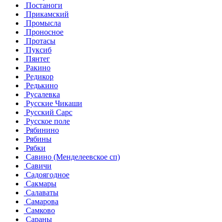
Постаноги
Прикамский
Промысла
Проносное
Протасы
Пуксиб
Пянтег
Ракино
Редикор
Редькино
Русалевка
Русские Чикаши
Русский Сарс
Русское поле
Рябинино
Рябины
Рябки
Савино (Менделеевское сп)
Савичи
Садоягодное
Сакмары
Салаваты
Самарова
Самково
Сараны