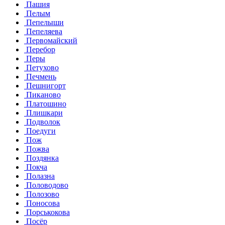
Пашия
Пелым
Пепелыши
Пепеляева
Первомайский
Перебор
Перы
Петухово
Печмень
Пешнигорт
Пиканово
Платошино
Плишкари
Подволок
Поедуги
Пож
Пожва
Поздянка
Покча
Полазна
Половодово
Полозово
Поносова
Порськокова
Посёр