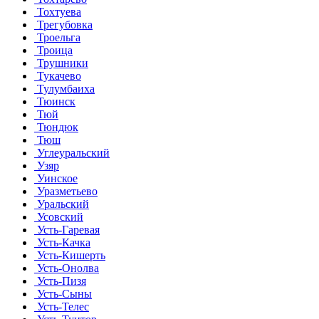
Тохтуева
Трегубовка
Троельга
Троица
Трушники
Тукачево
Тулумбаиха
Тюинск
Тюй
Тюндюк
Тюш
Углеуральский
Узяр
Уинское
Уразметьево
Уральский
Усовский
Усть-Гаревая
Усть-Качка
Усть-Кишерть
Усть-Онолва
Усть-Пизя
Усть-Сыны
Усть-Телес