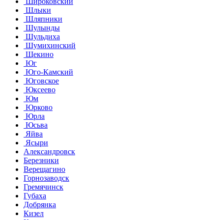
Широковский
Шлыки
Шляпники
Шулынды
Шульдиха
Шумихинский
Щекино
Юг
Юго-Камский
Юговское
Юксеево
Юм
Юрково
Юрла
Юсьва
Яйва
Ясыри
Александровск
Березники
Верещагино
Горнозаводск
Гремячинск
Губаха
Добрянка
Кизел