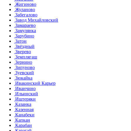
Жигиново
Жуланово
Забегалово
Завод Михайловский
Замараево
Замулянка
Зарубино
Затон
Звёздный
Зверево
Земплягаш
Зернино
Зипуново
Зуевский
Зюкайка
Ивакинский Карьер
Иванчино
Ильинский
Иштеряки
Казанка
Казенная
Канабеки
Капкан
Карабаи
Карагай