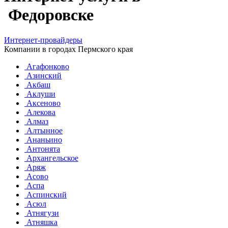
Федоровске
Интернет-провайдеры
Компании в городах Пермского края
Агафонково
Азинский
Акбаш
Аклуши
Аксеново
Алекова
Алмаз
Алтынное
Ананьино
Антонята
Архангельское
Аряж
Асово
Аспа
Аспинский
Асюл
Атнягузи
Атняшка