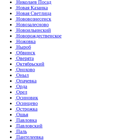
Николаев Посад
Новая Казанка
Новая Светлица
Нововознесенск
Новозалесново
Новоильинский
Новорождественское
Ножовка
Ныроб
Обвинск
Оверята
Октябрьский
Онохово
Оныл
Опачевка
Орда
Орел
Осиновик
Осинцево
Острожка
Ошья
Павловка
Павловский
Паль
Пантелеевка