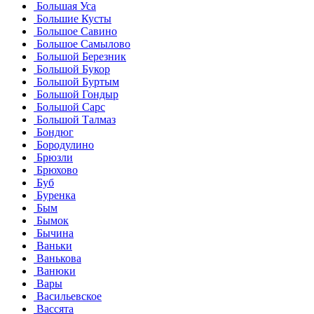
Большая Уса
Большие Кусты
Большое Савино
Большое Самылово
Большой Березник
Большой Букор
Большой Буртым
Большой Гондыр
Большой Сарс
Большой Талмаз
Бондюг
Бородулино
Брюзли
Брюхово
Буб
Буренка
Бым
Бымок
Бычина
Ваньки
Ванькова
Ванюки
Вары
Васильевское
Вассята