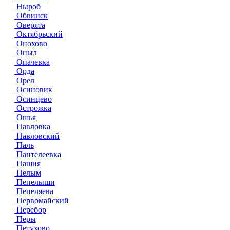
Ныроб
Обвинск
Оверята
Октябрьский
Онохово
Оныл
Опачевка
Орда
Орел
Осиновик
Осинцево
Острожка
Ошья
Павловка
Павловский
Паль
Пантелеевка
Пашия
Пелым
Пепелыши
Пепеляева
Первомайский
Перебор
Перы
Петухово