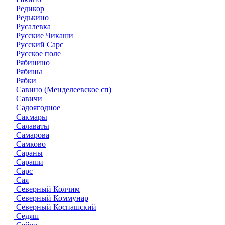
Редикор
Редькино
Русалевка
Русские Чикаши
Русский Сарс
Русское поле
Рябинино
Рябины
Рябки
Савино (Менделеевское сп)
Савичи
Садоягодное
Сакмары
Салаваты
Самарова
Самково
Сараны
Сараши
Сарс
Сая
Северный Колчим
Северный Коммунар
Северный Коспашский
Седяш