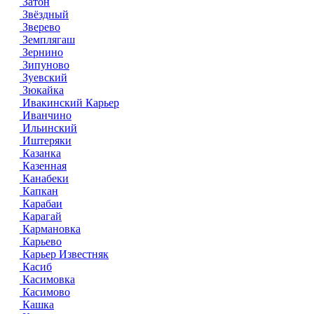
Затон
Звёздный
Зверево
Земплягаш
Зернино
Зипуново
Зуевский
Зюкайка
Ивакинский Карьер
Иванчино
Ильинский
Иштеряки
Казанка
Казенная
Канабеки
Капкан
Карабаи
Карагай
Кармановка
Карьево
Карьер Известняк
Касиб
Касимовка
Касимово
Кашка