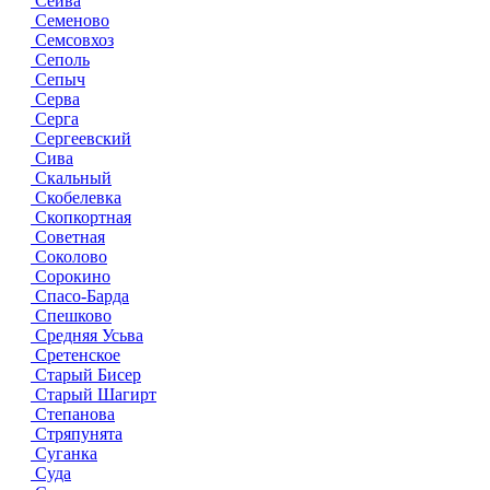
Сейва
Семеново
Семсовхоз
Сеполь
Сепыч
Серва
Серга
Сергеевский
Сива
Скальный
Скобелевка
Скопкортная
Советная
Соколово
Сорокино
Спасо-Барда
Спешково
Средняя Усьва
Сретенское
Старый Бисер
Старый Шагирт
Степанова
Стряпунята
Суганка
Суда