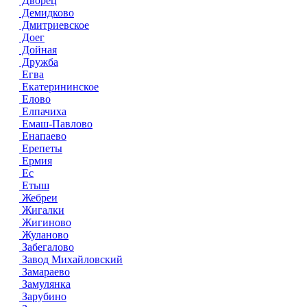
Дворец
Демидково
Дмитриевское
Доег
Дойная
Дружба
Егва
Екатерининское
Елово
Елпачиха
Емаш-Павлово
Енапаево
Ерепеты
Ермия
Ес
Етыш
Жебреи
Жигалки
Жигиново
Жуланово
Забегалово
Завод Михайловский
Замараево
Замулянка
Зарубино