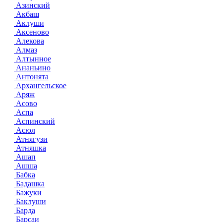
Азинский
Акбаш
Аклуши
Аксеново
Алекова
Алмаз
Алтынное
Ананьино
Антонята
Архангельское
Аряж
Асово
Аспа
Аспинский
Асюл
Атнягузи
Атняшка
Ашап
Ашша
Бабка
Бадашка
Бажуки
Баклуши
Барда
Барсаи