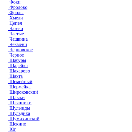
Фоки
Фролово
Фролы
Хмели
Цепел
Чазево
Частые
Чашкина
Чекмени
Черновское
Черное
Шабуры
Шадейка
Шахарово
Шахта
Шемейный
Шермейка
Широковский
Шлыки
Шляпники
Шулынды
Шульдиха
Шумихинский
Щекино
Юг