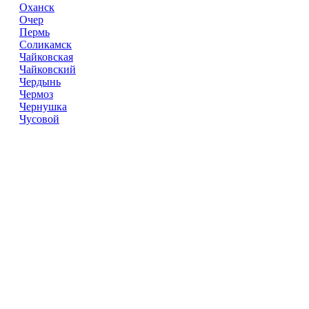
Оханск
Очер
Пермь
Соликамск
Чайковская
Чайковский
Чердынь
Чермоз
Чернушка
Чусовой