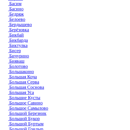
Басим
Басино
Бедряж
Белоево
Бердышево
Берёзовка
Бикбай
Бикбарда
Биктулка
Бисер
Бичурино
Бияваш
Болотово
Большакино
Большая Коча
Большая Серва
Большая Соснова
Большая Уса
Большие Кусты
Большое Савино
Большое Самылово
Большой Березник
Большой Букор
Большой Буртым
Большой Гондыр