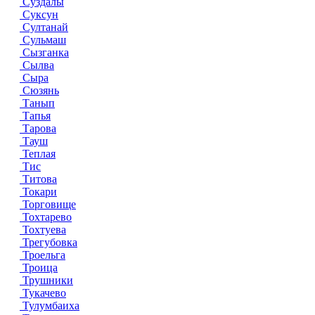
Суздалы
Суксун
Султанай
Сульмаш
Сызганка
Сылва
Сыра
Сюзянь
Танып
Тапья
Тарова
Тауш
Теплая
Тис
Титова
Токари
Торговище
Тохтарево
Тохтуева
Трегубовка
Троельга
Троица
Трушники
Тукачево
Тулумбаиха