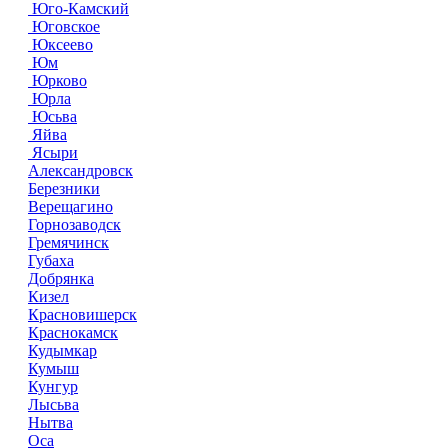
Юго-Камский
Юговское
Юксеево
Юм
Юрково
Юрла
Юсьва
Яйва
Ясыри
Александровск
Березники
Верещагино
Горнозаводск
Гремячинск
Губаха
Добрянка
Кизел
Красновишерск
Краснокамск
Кудымкар
Кумыш
Кунгур
Лысьва
Нытва
Оса