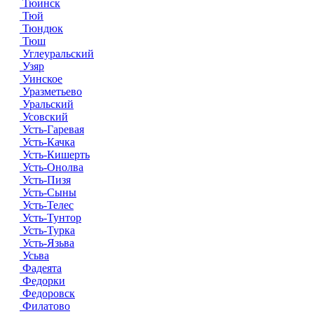
Тюинск
Тюй
Тюндюк
Тюш
Углеуральский
Узяр
Уинское
Уразметьево
Уральский
Усовский
Усть-Гаревая
Усть-Качка
Усть-Кишерть
Усть-Онолва
Усть-Пизя
Усть-Сыны
Усть-Телес
Усть-Тунтор
Усть-Турка
Усть-Язьва
Усьва
Фадеята
Федорки
Федоровск
Филатово