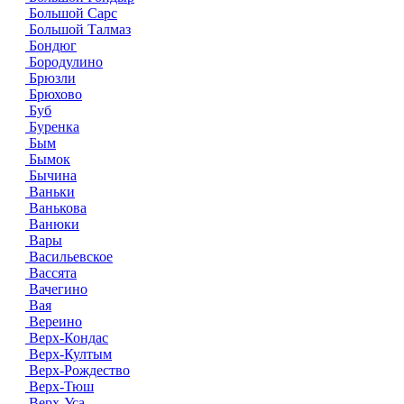
Большой Сарс
Большой Талмаз
Бондюг
Бородулино
Брюзли
Брюхово
Буб
Буренка
Бым
Бымок
Бычина
Ваньки
Ванькова
Ванюки
Вары
Васильевское
Вассята
Вачегино
Вая
Вереино
Верх-Кондас
Верх-Култым
Верх-Рождество
Верх-Тюш
Верх-Уса