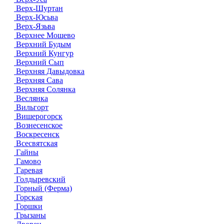
Верх-Шуртан
Верх-Юсьва
Верх-Язьва
Верхнее Мошево
Верхний Будым
Верхний Кунгур
Верхний Сып
Верхняя Давыдовка
Верхняя Сава
Верхняя Солянка
Веслянка
Вильгорт
Вишерогорск
Вознесенское
Воскресенск
Всесвятская
Гайны
Гамово
Гаревая
Голдыревский
Горный (Ферма)
Горская
Горшки
Грызаны