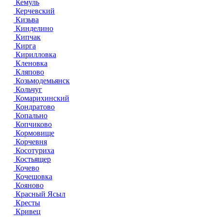
Кемуль
Керчевский
Кизьва
Кинделино
Кипчак
Кирга
Кирилловка
Кленовка
Кляпово
Козьмодемьянск
Кольчуг
Комарихинский
Кондратово
Копально
Копчиково
Кормовище
Корчевня
Косотуриха
Костьящер
Кочево
Кочешовка
Кояново
Красный Ясыл
Кресты
Кривец