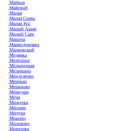
Майкор
Майский
Малая
Малая Серва
Малая Уса
Малый Ашап
Малый Сарс
Мараты
Маркидоновка
Марковский
Медянка
Мелехина
Мельничная
Мелюхино
Менделеево
Мерекаи
Мериново
Меркуши
Меча
Мижуева
Михино
Мичура
Мокино
Молоково
Морозово