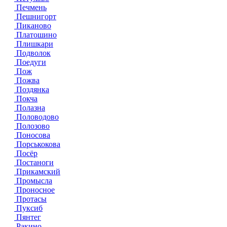
Печмень
Пешнигорт
Пиканово
Платошино
Плишкари
Подволок
Поедуги
Пож
Пожва
Поздянка
Покча
Полазна
Половодово
Полозово
Поносова
Порськокова
Посёр
Постаноги
Прикамский
Промысла
Проносное
Протасы
Пуксиб
Пянтег
Ракино