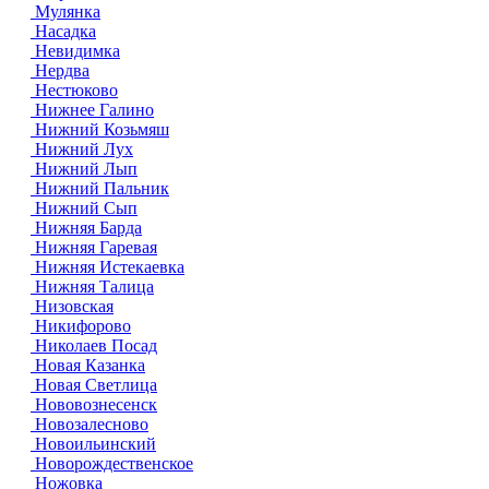
Мулянка
Насадка
Невидимка
Нердва
Нестюково
Нижнее Галино
Нижний Козьмяш
Нижний Лух
Нижний Лып
Нижний Пальник
Нижний Сып
Нижняя Барда
Нижняя Гаревая
Нижняя Истекаевка
Нижняя Талица
Низовская
Никифорово
Николаев Посад
Новая Казанка
Новая Светлица
Нововознесенск
Новозалесново
Новоильинский
Новорождественское
Ножовка