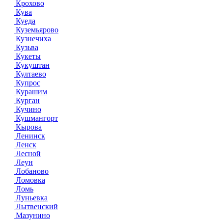
Крохово
Кува
Куеда
Куземьярово
Кузнечиха
Кузьва
Кукеты
Кукуштан
Култаево
Купрос
Курашим
Курган
Кучино
Кушмангорт
Кырова
Ленинск
Ленск
Лесной
Леун
Лобаново
Ломовка
Ломь
Луньевка
Лытвенский
Мазунино