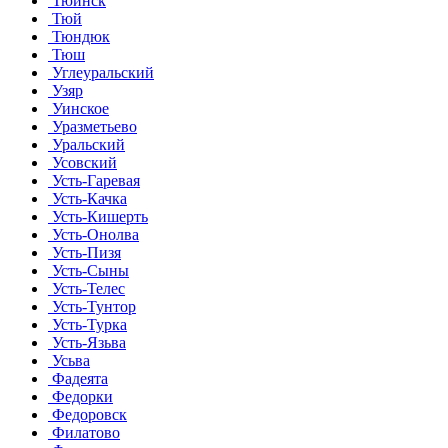
Тюинск
Тюй
Тюндюк
Тюш
Углеуральский
Узяр
Уинское
Уразметьево
Уральский
Усовский
Усть-Гаревая
Усть-Качка
Усть-Кишерть
Усть-Онолва
Усть-Пизя
Усть-Сыны
Усть-Телес
Усть-Тунтор
Усть-Турка
Усть-Язьва
Усьва
Фадеята
Федорки
Федоровск
Филатово