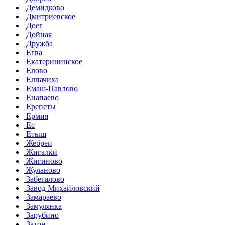
Демидково
Дмитриевское
Доег
Дойная
Дружба
Егва
Екатерининское
Елово
Елпачиха
Емаш-Павлово
Енапаево
Ерепеты
Ермия
Ес
Етыш
Жебреи
Жигалки
Жигиново
Жуланово
Забегалово
Завод Михайловский
Замараево
Замулянка
Зарубино
Затон