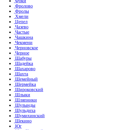
Фоки
Фролово
Фролы
Хмели
Цепел
Чазево
Частые
Чашкина
Чекмени
Черновское
Черное
Шабуры
Шадейка
Шахарово
Шахта
Шемейный
Шермейка
Широковский
Шлыки
Шляпники
Шулынды
Шульдиха
Шумихинский
Щекино
Юг