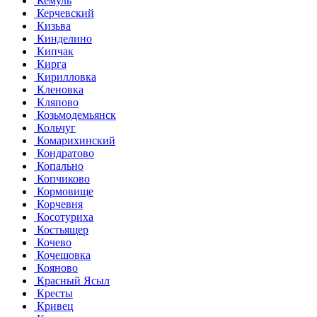
Кемуль
Керчевский
Кизьва
Кинделино
Кипчак
Кирга
Кирилловка
Кленовка
Кляпово
Козьмодемьянск
Кольчуг
Комарихинский
Кондратово
Копально
Копчиково
Кормовище
Корчевня
Косотуриха
Костьящер
Кочево
Кочешовка
Кояново
Красный Ясыл
Кресты
Кривец