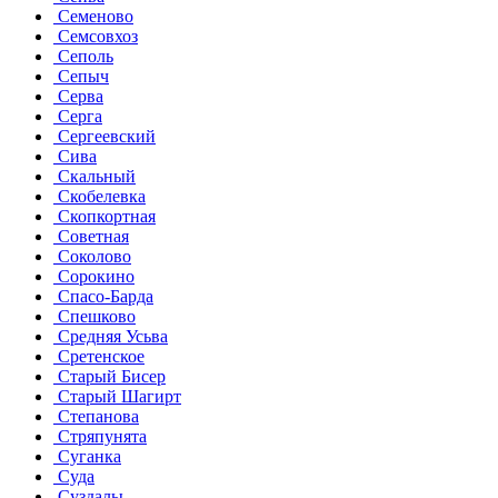
Семеново
Семсовхоз
Сеполь
Сепыч
Серва
Серга
Сергеевский
Сива
Скальный
Скобелевка
Скопкортная
Советная
Соколово
Сорокино
Спасо-Барда
Спешково
Средняя Усьва
Сретенское
Старый Бисер
Старый Шагирт
Степанова
Стряпунята
Суганка
Суда
Суздалы