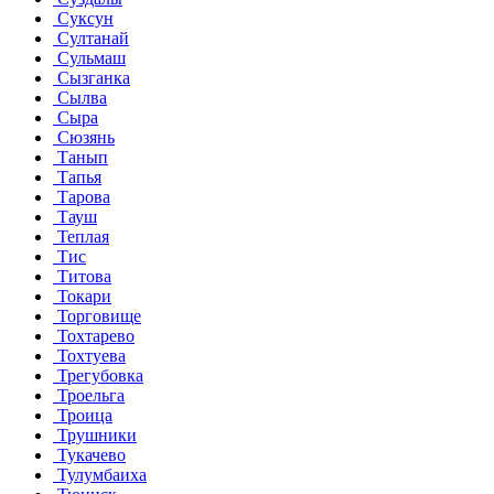
Суксун
Султанай
Сульмаш
Сызганка
Сылва
Сыра
Сюзянь
Танып
Тапья
Тарова
Тауш
Теплая
Тис
Титова
Токари
Торговище
Тохтарево
Тохтуева
Трегубовка
Троельга
Троица
Трушники
Тукачево
Тулумбаиха