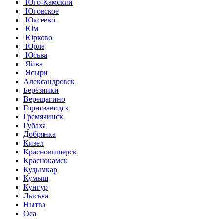
Юго-Камский
Юговское
Юксеево
Юм
Юрково
Юрла
Юсьва
Яйва
Ясыри
Александровск
Березники
Верещагино
Горнозаводск
Гремячинск
Губаха
Добрянка
Кизел
Красновишерск
Краснокамск
Кудымкар
Кумыш
Кунгур
Лысьва
Нытва
Оса