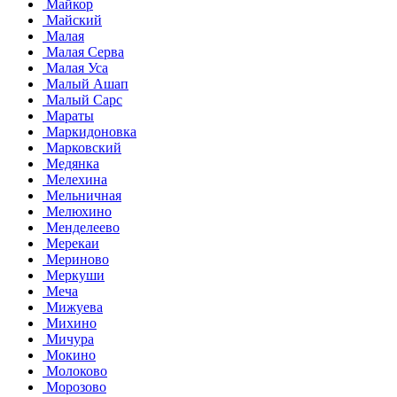
Майкор
Майский
Малая
Малая Серва
Малая Уса
Малый Ашап
Малый Сарс
Мараты
Маркидоновка
Марковский
Медянка
Мелехина
Мельничная
Мелюхино
Менделеево
Мерекаи
Мериново
Меркуши
Меча
Мижуева
Михино
Мичура
Мокино
Молоково
Морозово