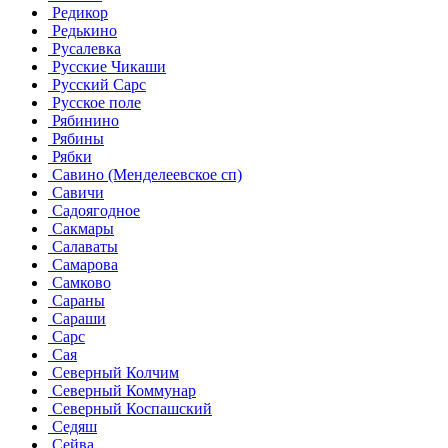
Редикор
Редькино
Русалевка
Русские Чикаши
Русский Сарс
Русское поле
Рябинино
Рябины
Рябки
Савино (Менделеевское сп)
Савичи
Садоягодное
Сакмары
Салаваты
Самарова
Самково
Сараны
Сараши
Сарс
Сая
Северный Колчим
Северный Коммунар
Северный Коспашский
Седяш
Сейва