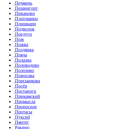
Печмень
Пешнигорт
Пиканово
Платошино
Плишкари
Подволок
Поедуги
Пож
Пожва
Поздянка
Покча
Полазна
Половодово
Полозово
Поносова
Порськокова
Посёр
Постаноги
Прикамский
Промысла
Проносное
Протасы
Пуксиб
Пянтег
Ракино