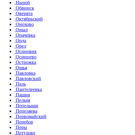
Ныроб
Обвинск
Оверята
Октябрьский
Онохово
Оныл
Опачевка
Орда
Орел
Осиновик
Осинцево
Острожка
Ошья
Павловка
Павловский
Паль
Пантелеевка
Пашия
Пелым
Пепелыши
Пепеляева
Первомайский
Перебор
Перы
Петухово