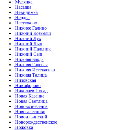
Мулянка
Насадка
Невидимка
Нердва
Нестюково
Нижнее Галино
Нижний Козьмяш
Нижний Лух
Нижний Лып
Нижний Пальник
Нижний Сып
Нижняя Барда
Нижняя Гаревая
Нижняя Истекаевка
Нижняя Талица
Низовская
Никифорово
Николаев Посад
Новая Казанка
Новая Светлица
Нововознесенск
Новозалесново
Новоильинский
Новорождественское
Ножовка