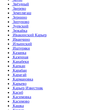
Звёздный
Зверево
Земплягаш
Зернино
Зипуново
Зуевский
Зюкайка
Ивакинский Карьер
Иванчино
Ильинский
Иштеряки
Казанка
Казенная
Канабеки
Капкан
Карабаи
Карагай
Кармановка
Карьево
Карьер Известняк
Касиб
Касимовка
Касимово
Кашка