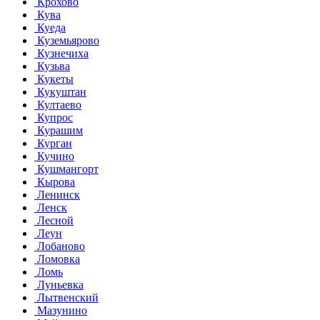
Крохово
Кува
Куеда
Куземьярово
Кузнечиха
Кузьва
Кукеты
Кукуштан
Култаево
Купрос
Курашим
Курган
Кучино
Кушмангорт
Кырова
Ленинск
Ленск
Лесной
Леун
Лобаново
Ломовка
Ломь
Луньевка
Лытвенский
Мазунино