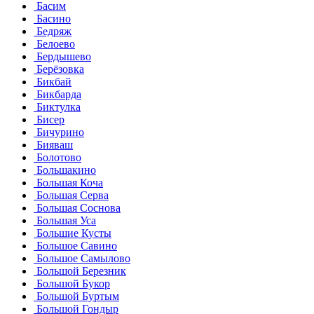
Басим
Басино
Бедряж
Белоево
Бердышево
Берёзовка
Бикбай
Бикбарда
Биктулка
Бисер
Бичурино
Бияваш
Болотово
Большакино
Большая Коча
Большая Серва
Большая Соснова
Большая Уса
Большие Кусты
Большое Савино
Большое Самылово
Большой Березник
Большой Букор
Большой Буртым
Большой Гондыр