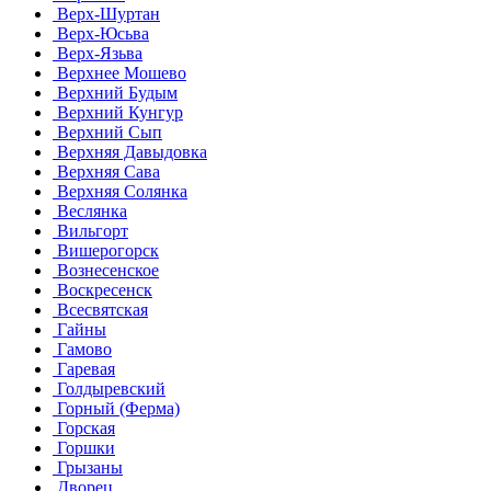
Верх-Шуртан
Верх-Юсьва
Верх-Язьва
Верхнее Мошево
Верхний Будым
Верхний Кунгур
Верхний Сып
Верхняя Давыдовка
Верхняя Сава
Верхняя Солянка
Веслянка
Вильгорт
Вишерогорск
Вознесенское
Воскресенск
Всесвятская
Гайны
Гамово
Гаревая
Голдыревский
Горный (Ферма)
Горская
Горшки
Грызаны
Дворец