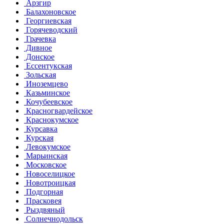
Арзгир
Балахоновское
Георгиевская
Горячеводский
Грачевка
Дивное
Донское
Ессентукская
Зольская
Иноземцево
Казьминское
Кочубеевское
Красногвардейское
Краснокумское
Курсавка
Курская
Левокумское
Марьинская
Московское
Новоселицкое
Новотроицкая
Подгорная
Прасковея
Рыздвяный
Солнечнодольск