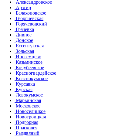
Александровское
Арзгир
Балахоновское
Георгиевская
Горячеводский
Грачевка
Дивное
Донское
Ессентукская
Зольская
Иноземцево
Казьминское
Кочубеевское
Красногвардейское
Краснокумское
Курсавка
Курская
Левокумское
Марьинская
Московское
Новоселицкое
Новотроицкая
Подгорная
Прасковея
Рыздвяный