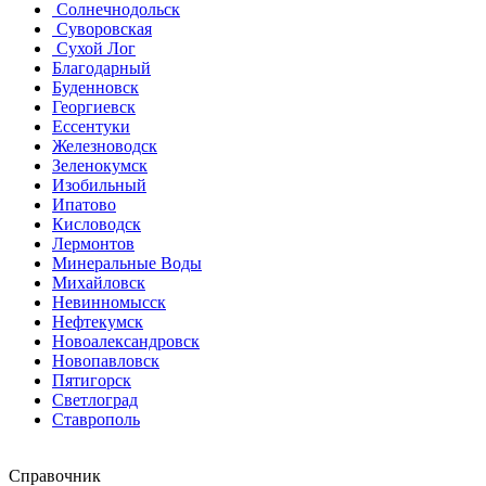
Солнечнодольск
Суворовская
Сухой Лог
Благодарный
Буденновск
Георгиевск
Ессентуки
Железноводск
Зеленокумск
Изобильный
Ипатово
Кисловодск
Лермонтов
Минеральные Воды
Михайловск
Невинномысск
Нефтекумск
Новоалександровск
Новопавловск
Пятигорск
Светлоград
Ставрополь
Справочник