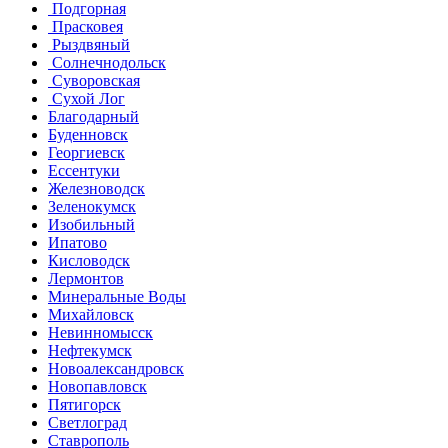
Подгорная
Прасковея
Рыздвяный
Солнечнодольск
Суворовская
Сухой Лог
Благодарный
Буденновск
Георгиевск
Ессентуки
Железноводск
Зеленокумск
Изобильный
Ипатово
Кисловодск
Лермонтов
Минеральные Воды
Михайловск
Невинномысск
Нефтекумск
Новоалександровск
Новопавловск
Пятигорск
Светлоград
Ставрополь