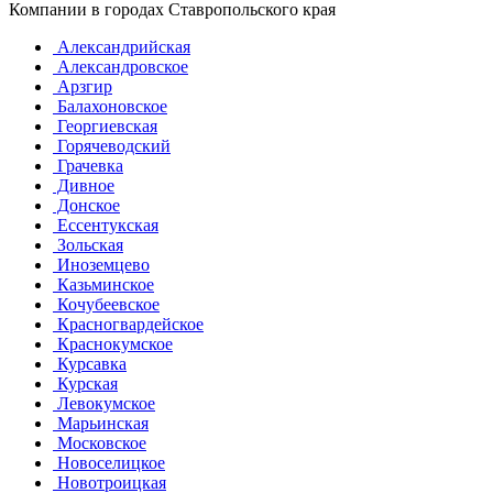
Компании в городах Ставропольского края
Александрийская
Александровское
Арзгир
Балахоновское
Георгиевская
Горячеводский
Грачевка
Дивное
Донское
Ессентукская
Зольская
Иноземцево
Казьминское
Кочубеевское
Красногвардейское
Краснокумское
Курсавка
Курская
Левокумское
Марьинская
Московское
Новоселицкое
Новотроицкая