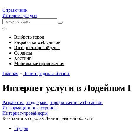
Справочник
Интернет услуги
Выбрать город
Разработка web-сайтов
Интернет-провайдеры
Сервисы
Хостинг
Мобильные приложения
Главная
»
Ленинградская область
Интернет услуги в Лодейном 
Разработка, поддержка, продвижение web-сайтов
Информационные сервисы
Интернет-провайдеры
Компании в городах Ленинградской области
Бугры