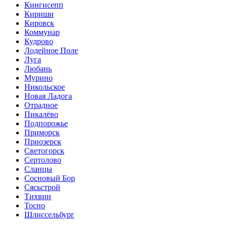
Кингисепп
Кириши
Кировск
Коммунар
Кудрово
Лодейное Поле
Луга
Любань
Мурино
Никольское
Новая Ладога
Отрадное
Пикалёво
Подпорожье
Приморск
Приозерск
Светогорск
Сертолово
Сланцы
Сосновый Бор
Сясьстрой
Тихвин
Тосно
Шлиссельбург