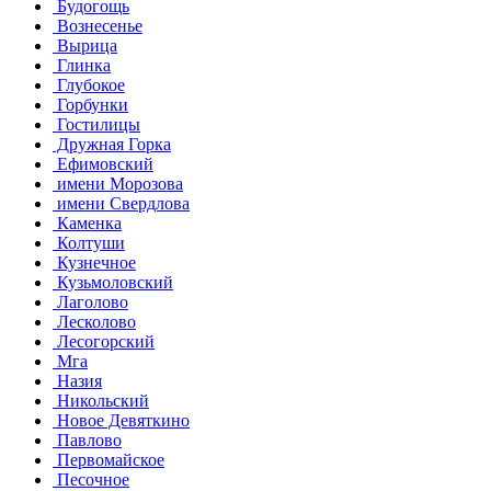
Будогощь
Вознесенье
Вырица
Глинка
Глубокое
Горбунки
Гостилицы
Дружная Горка
Ефимовский
имени Морозова
имени Свердлова
Каменка
Колтуши
Кузнечное
Кузьмоловский
Лаголово
Лесколово
Лесогорский
Мга
Назия
Никольский
Новое Девяткино
Павлово
Первомайское
Песочное