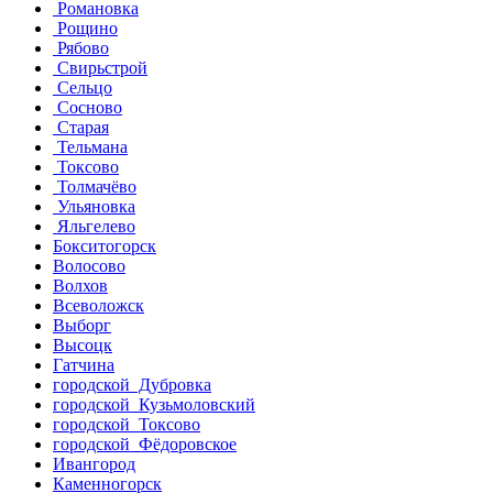
Романовка
Рощино
Рябово
Свирьстрой
Сельцо
Сосново
Старая
Тельмана
Токсово
Толмачёво
Ульяновка
Яльгелево
Бокситогорск
Волосово
Волхов
Всеволожск
Выборг
Высоцк
Гатчина
городской Дубровка
городской Кузьмоловский
городской Токсово
городской Фёдоровское
Ивангород
Каменногорск