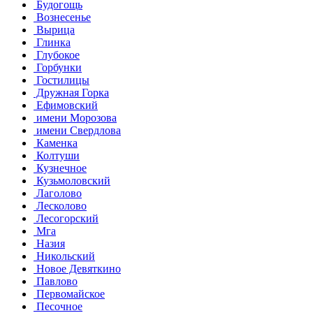
Будогощь
Вознесенье
Вырица
Глинка
Глубокое
Горбунки
Гостилицы
Дружная Горка
Ефимовский
имени Морозова
имени Свердлова
Каменка
Колтуши
Кузнечное
Кузьмоловский
Лаголово
Лесколово
Лесогорский
Мга
Назия
Никольский
Новое Девяткино
Павлово
Первомайское
Песочное