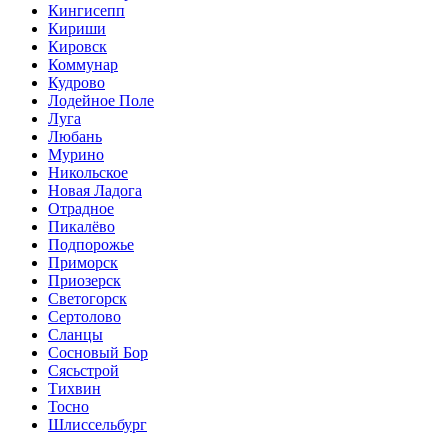
Кингисепп
Кириши
Кировск
Коммунар
Кудрово
Лодейное Поле
Луга
Любань
Мурино
Никольское
Новая Ладога
Отрадное
Пикалёво
Подпорожье
Приморск
Приозерск
Светогорск
Сертолово
Сланцы
Сосновый Бор
Сясьстрой
Тихвин
Тосно
Шлиссельбург