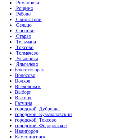
Романовка
Рощино
Рябово
Свирьстрой
Сельцо
Сосново
Старая
Тельмана
Токсово
Толмачёво
Ульяновка
Яльгелево
Бокситогорск
Волосово
Волхов
Всеволожск
Выборг
Высоцк
Гатчина
городской Дубровка
городской Кузьмоловский
городской Токсово
городской Фёдоровское
Ивангород
Каменногорск