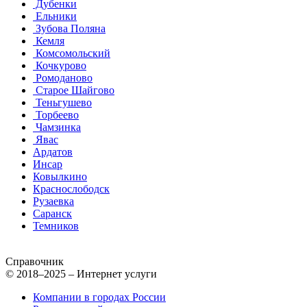
Дубенки
Ельники
Зубова Поляна
Кемля
Комсомольский
Кочкурово
Ромоданово
Старое Шайгово
Теньгушево
Торбеево
Чамзинка
Явас
Ардатов
Инсар
Ковылкино
Краснослободск
Рузаевка
Саранск
Темников
Справочник
© 2018–2025 – Интернет услуги
Компании в городах России