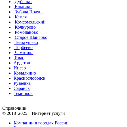
Дубенки
Ельники
Зубова Поляна
Кемля
Комсомольский
Кочкурово
Ромоданово
Старое Шайгово
Теньгушево
Торбеево
Чамзинка
Явас
Ардатов
Инсар
Ковылкино
Краснослободск
Рузаевка
Саранск
Темников
Справочник
© 2018–2025 – Интернет услуги
Компании в городах России