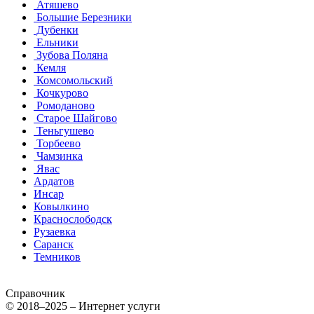
Атяшево
Большие Березники
Дубенки
Ельники
Зубова Поляна
Кемля
Комсомольский
Кочкурово
Ромоданово
Старое Шайгово
Теньгушево
Торбеево
Чамзинка
Явас
Ардатов
Инсар
Ковылкино
Краснослободск
Рузаевка
Саранск
Темников
Справочник
© 2018–2025 – Интернет услуги