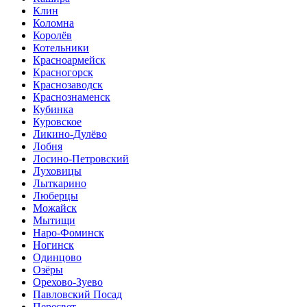
Клин
Коломна
Королёв
Котельники
Красноармейск
Красногорск
Краснозаводск
Краснознаменск
Кубинка
Куровское
Ликино-Дулёво
Лобня
Лосино-Петровский
Луховицы
Лыткарино
Люберцы
Можайск
Мытищи
Наро-Фоминск
Ногинск
Одинцово
Озёры
Орехово-Зуево
Павловский Посад
Пересвет