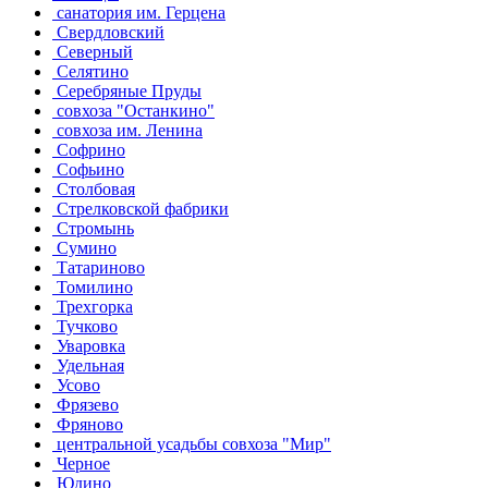
санатория им. Герцена
Свердловский
Северный
Селятино
Серебряные Пруды
совхоза "Останкино"
совхоза им. Ленина
Софрино
Софьино
Столбовая
Стрелковской фабрики
Стромынь
Сумино
Татариново
Томилино
Трехгорка
Тучково
Уваровка
Удельная
Усово
Фрязево
Фряново
центральной усадьбы совхоза "Мир"
Черное
Юдино