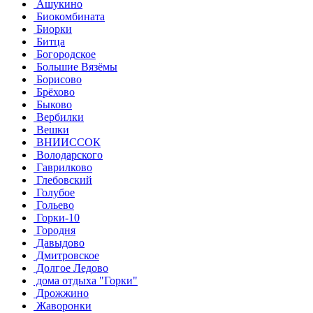
Ашукино
Биокомбината
Биорки
Битца
Богородское
Большие Вязёмы
Борисово
Брёхово
Быково
Вербилки
Вешки
ВНИИССОК
Володарского
Гаврилково
Глебовский
Голубое
Гольево
Горки-10
Городня
Давыдово
Дмитровское
Долгое Ледово
дома отдыха "Горки"
Дрожжино
Жаворонки