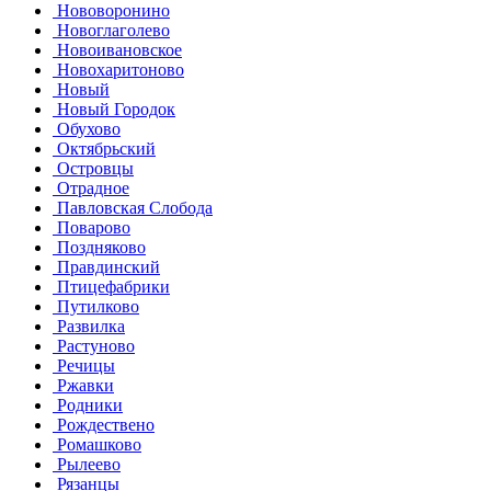
Нововоронино
Новоглаголево
Новоивановское
Новохаритоново
Новый
Новый Городок
Обухово
Октябрьский
Островцы
Отрадное
Павловская Слобода
Поварово
Поздняково
Правдинский
Птицефабрики
Путилково
Развилка
Растуново
Речицы
Ржавки
Родники
Рождествено
Ромашково
Рылеево
Рязанцы