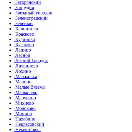
Загорянский
Запрудня
Звездный городок
Зеленоградский
Зеленый
Калининец
Красково
Кудиново
Кулаково
Лапино
Лесной
Лесной Городок
Литвиново
Лохино
Малаховка
Малино
Малые Вязёмы
Малышево
Марусино
Михнево
Молоково
Монино
Нахабино
Некрасовский
Немчиновка