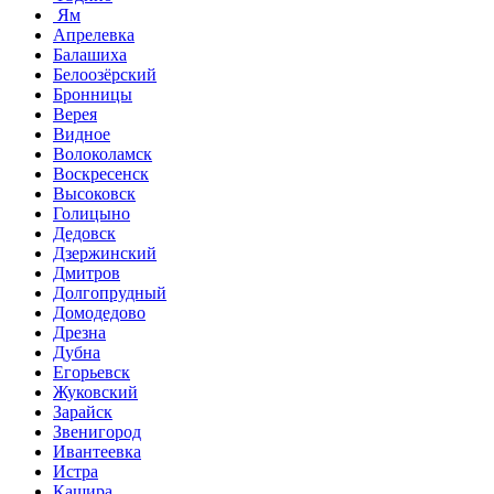
Ям
Апрелевка
Балашиха
Белоозёрский
Бронницы
Верея
Видное
Волоколамск
Воскресенск
Высоковск
Голицыно
Дедовск
Дзержинский
Дмитров
Долгопрудный
Домодедово
Дрезна
Дубна
Егорьевск
Жуковский
Зарайск
Звенигород
Ивантеевка
Истра
Кашира