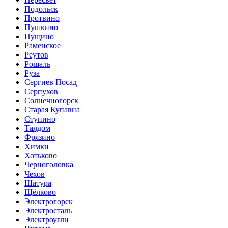
Подольск
Протвино
Пушкино
Пущино
Раменское
Реутов
Рошаль
Руза
Сергиев Посад
Серпухов
Солнечногорск
Старая Купавна
Ступино
Талдом
Фрязино
Химки
Хотьково
Черноголовка
Чехов
Шатура
Щёлково
Электрогорск
Электросталь
Электроугли