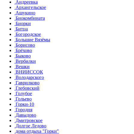
Андреевка
Архангельское
Ашукино
Биокомбината
Биорки
Битца
Богородское
Большие Вязёмы
Борисово
Брёхово
Быково
Вербилки
Вешки
ВНИИССОК
Володарского
Гаврилково
Глебовский
Голубое
Гольево
Горки-10
Городня
Давыдово
Дмитровское
Долгое Ледово
дома отдыха "Горки"