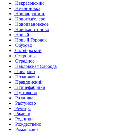
Некрасовский
Немчиновка
Нововоронино
Новоглаголево
Новоивановское
Новохаритоново
Новый
Новый Городок
Обухово
Октябрьский
Островцы
Отрадное
Павловская Слобода
Поварово
Поздняково
Правдинский
Птицефабрики
Путилково
Развилка
Растуново
Речицы
Ржавки
Родники
Рождествено
Ромашково