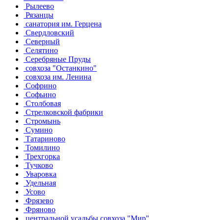
Рылеево
Рязанцы
санатория им. Герцена
Свердловский
Северный
Селятино
Серебряные Пруды
совхоза "Останкино"
совхоза им. Ленина
Софрино
Софьино
Столбовая
Стрелковской фабрики
Стромынь
Сумино
Татариново
Томилино
Трехгорка
Тучково
Уваровка
Удельная
Усово
Фрязево
Фряново
центральной усадьбы совхоза "Мир"