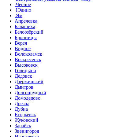
Черное
Юдино
Ям
Апрелевка
Балашиха
Белоозёрский
Бронницы
Верея
Видное
Волоколамск
Воскресенск
Высоковск
Голицыно
Дедовск
Дзержинский
Дмитров
Долгопрудный
Домодедово
Дрезна
Дубна
Егорьевск
Жуковский
Зарайск
Звенигород
Ивантеевка