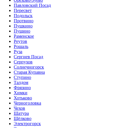
Орехово-Зуево
Павловский Посад
Пересвет
Подольск
Протвино
Пушкино
Пущино
Раменское
Реутов
Рошаль
Руза
Сергиев Посад
Серпухов
Солнечногорск
Старая Купавна
Ступино
Талдом
Фрязино
Химки
Хотьково
Черноголовка
Чехов
Шатура
Щёлково
Электрогорск