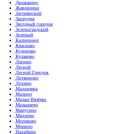
Дрожжино
Жаворонки
Загорянский
Запрудня
Звездный городок
Зеленоградский
Зеленый
Калининец
Красково
Кудиново
Кулаково
Лапино
Лесной
Лесной Городок
Литвиново
Лохино
Малаховка
Малино
Малые Вязёмы
Малышево
Марусино
Михнево
Молоково
Монино
Нахабино