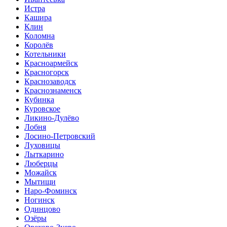
Истра
Кашира
Клин
Коломна
Королёв
Котельники
Красноармейск
Красногорск
Краснозаводск
Краснознаменск
Кубинка
Куровское
Ликино-Дулёво
Лобня
Лосино-Петровский
Луховицы
Лыткарино
Люберцы
Можайск
Мытищи
Наро-Фоминск
Ногинск
Одинцово
Озёры