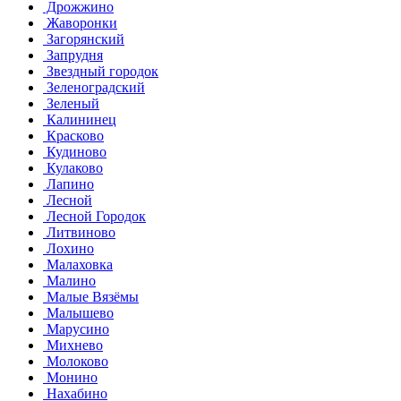
Дрожжино
Жаворонки
Загорянский
Запрудня
Звездный городок
Зеленоградский
Зеленый
Калининец
Красково
Кудиново
Кулаково
Лапино
Лесной
Лесной Городок
Литвиново
Лохино
Малаховка
Малино
Малые Вязёмы
Малышево
Марусино
Михнево
Молоково
Монино
Нахабино