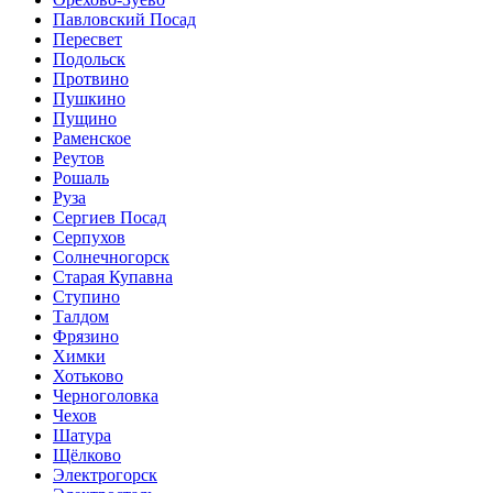
Павловский Посад
Пересвет
Подольск
Протвино
Пушкино
Пущино
Раменское
Реутов
Рошаль
Руза
Сергиев Посад
Серпухов
Солнечногорск
Старая Купавна
Ступино
Талдом
Фрязино
Химки
Хотьково
Черноголовка
Чехов
Шатура
Щёлково
Электрогорск