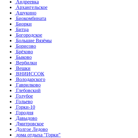
Андреевка
Архангельское
Ашукино
Биокомбината
Биорки
Битца
Богородское
Большие Вязёмы
Борисово
Брёхово
Быково
Вербилки
Вешки
ВНИИССОК
Володарского
Гаврилково
Глебовский
Голубое
Гольево
Горки-10
Городня
Давыдово
Дмитровское
Долгое Ледово
дома отдыха "Горки"