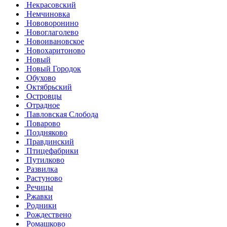
Некрасовский
Немчиновка
Нововоронино
Новоглаголево
Новоивановское
Новохаритоново
Новый
Новый Городок
Обухово
Октябрьский
Островцы
Отрадное
Павловская Слобода
Поварово
Поздняково
Правдинский
Птицефабрики
Путилково
Развилка
Растуново
Речицы
Ржавки
Родники
Рождествено
Ромашково