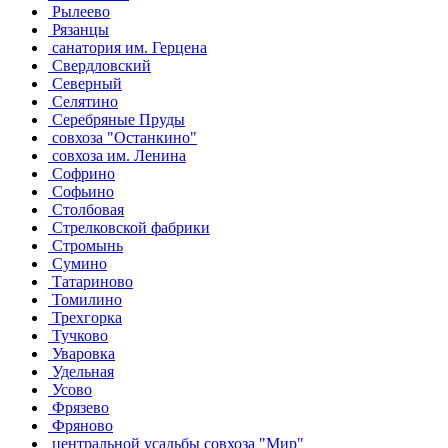
Рылеево
Рязанцы
санатория им. Герцена
Свердловский
Северный
Селятино
Серебряные Пруды
совхоза "Останкино"
совхоза им. Ленина
Софрино
Софьино
Столбовая
Стрелковской фабрики
Стромынь
Сумино
Татариново
Томилино
Трехгорка
Тучково
Уваровка
Удельная
Усово
Фрязево
Фряново
центральной усадьбы совхоза "Мир"