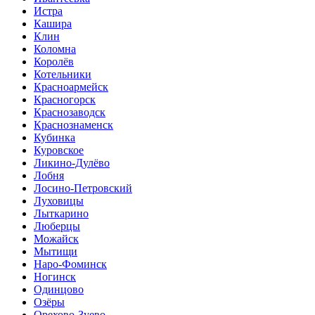
Истра
Кашира
Клин
Коломна
Королёв
Котельники
Красноармейск
Красногорск
Краснозаводск
Краснознаменск
Кубинка
Куровское
Ликино-Дулёво
Лобня
Лосино-Петровский
Луховицы
Лыткарино
Люберцы
Можайск
Мытищи
Наро-Фоминск
Ногинск
Одинцово
Озёры
Орехово-Зуево