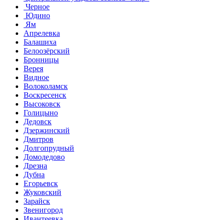
Черное
Юдино
Ям
Апрелевка
Балашиха
Белоозёрский
Бронницы
Верея
Видное
Волоколамск
Воскресенск
Высоковск
Голицыно
Дедовск
Дзержинский
Дмитров
Долгопрудный
Домодедово
Дрезна
Дубна
Егорьевск
Жуковский
Зарайск
Звенигород
Ивантеевка