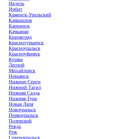
Ивдель
Ирбит
Каменск-Уральский
Камышлов
Карпинск
Качканар
Кировград
Краснотурьинск
Красноуральск
Красноуфимск
Кушва
Лесной
Михайловск
Невьянск
Нижние Серги
Нижний Тагил
Нижняя Салда
Нижняя Тура
Новая Ляля
Новоуральск
Первоуральск
Полевской
Ревда
Реж
Североуральск