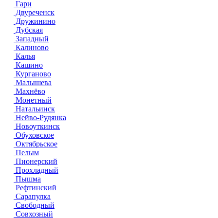
Гари
Двуреченск
Дружинино
Дубская
Западный
Калиново
Калья
Кашино
Курганово
Малышева
Махнёво
Монетный
Натальинск
Нейво-Рудянка
Новоуткинск
Обуховское
Октябрьское
Пелым
Пионерский
Прохладный
Пышма
Рефтинский
Сарапулка
Свободный
Совхозный