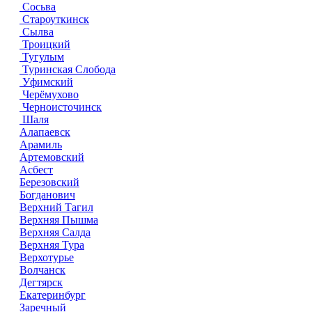
Сосьва
Староуткинск
Сылва
Троицкий
Тугулым
Туринская Слобода
Уфимский
Черёмухово
Черноисточинск
Шаля
Алапаевск
Арамиль
Артемовский
Асбест
Березовский
Богданович
Верхний Тагил
Верхняя Пышма
Верхняя Салда
Верхняя Тура
Верхотурье
Волчанск
Дегтярск
Екатеринбург
Заречный