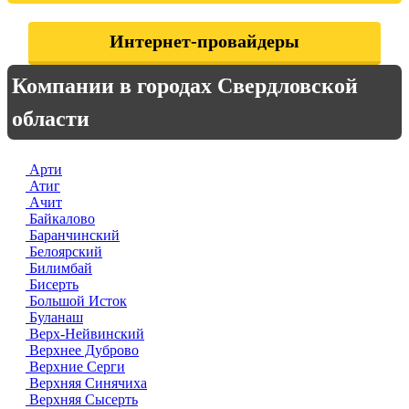
Интернет-провайдеры
Компании в городах Свердловской
области
Арти
Атиг
Ачит
Байкалово
Баранчинский
Белоярский
Билимбай
Бисерть
Большой Исток
Буланаш
Верх-Нейвинский
Верхнее Дуброво
Верхние Серги
Верхняя Синячиха
Верхняя Сысерть