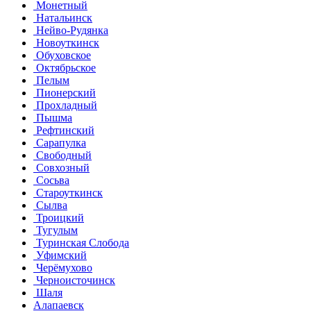
Монетный
Натальинск
Нейво-Рудянка
Новоуткинск
Обуховское
Октябрьское
Пелым
Пионерский
Прохладный
Пышма
Рефтинский
Сарапулка
Свободный
Совхозный
Сосьва
Староуткинск
Сылва
Троицкий
Тугулым
Туринская Слобода
Уфимский
Черёмухово
Черноисточинск
Шаля
Алапаевск