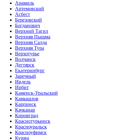
Арамиль
Артемовский
Асбест
Березовский
Богданович
Верхний Тагил
Верхняя Пышма
Верхняя Салда
Верхняя Тура
Верхотурье
Волчанск
Дегтярск
Екатеринбург
Заречный
Ивдель
Ирбит
Каменск-Уральский
Камышлов
Карпинск
Качканар
Кировград
Краснотурьинск
Красноуральск
Красноуфимск
Кушва