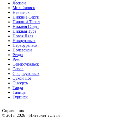
Лесной
Михайловск
Невьянск
Нижние Серги
Нижний Тагил
Нижняя Салда
Нижняя Тура
Новая Ляля
Новоуральск
Первоуральск
Полевской
Ревда
Реж
Североуральск
Серов
Среднеуральск
Сухой Лог
Сысерть
Тавда
Талица
Туринск
Справочник
© 2018–2026 – Интернет услуги