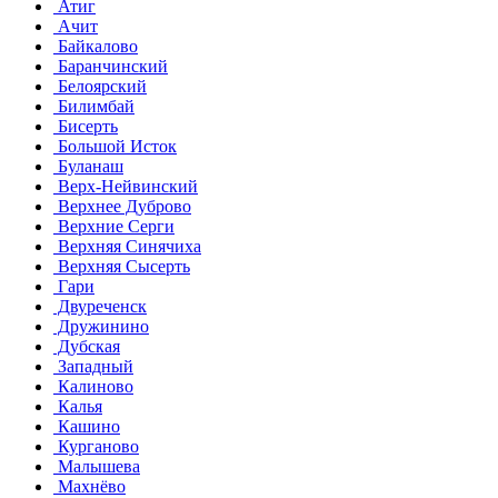
Атиг
Ачит
Байкалово
Баранчинский
Белоярский
Билимбай
Бисерть
Большой Исток
Буланаш
Верх-Нейвинский
Верхнее Дуброво
Верхние Серги
Верхняя Синячиха
Верхняя Сысерть
Гари
Двуреченск
Дружинино
Дубская
Западный
Калиново
Калья
Кашино
Курганово
Малышева
Махнёво