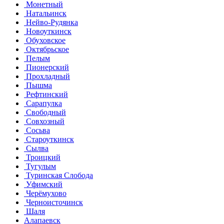
Монетный
Натальинск
Нейво-Рудянка
Новоуткинск
Обуховское
Октябрьское
Пелым
Пионерский
Прохладный
Пышма
Рефтинский
Сарапулка
Свободный
Совхозный
Сосьва
Староуткинск
Сылва
Троицкий
Тугулым
Туринская Слобода
Уфимский
Черёмухово
Черноисточинск
Шаля
Алапаевск