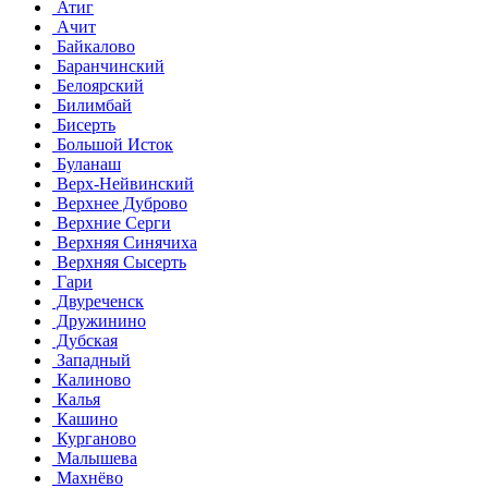
Атиг
Ачит
Байкалово
Баранчинский
Белоярский
Билимбай
Бисерть
Большой Исток
Буланаш
Верх-Нейвинский
Верхнее Дуброво
Верхние Серги
Верхняя Синячиха
Верхняя Сысерть
Гари
Двуреченск
Дружинино
Дубская
Западный
Калиново
Калья
Кашино
Курганово
Малышева
Махнёво