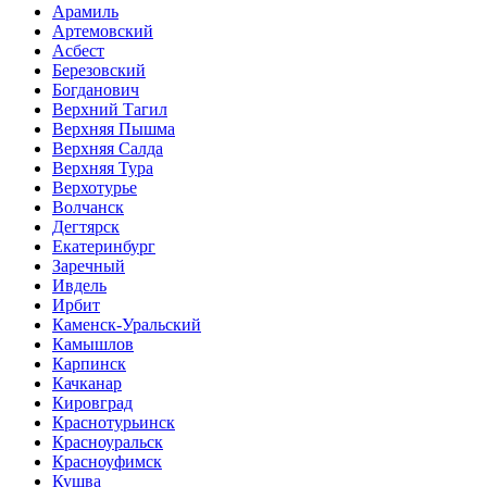
Арамиль
Артемовский
Асбест
Березовский
Богданович
Верхний Тагил
Верхняя Пышма
Верхняя Салда
Верхняя Тура
Верхотурье
Волчанск
Дегтярск
Екатеринбург
Заречный
Ивдель
Ирбит
Каменск-Уральский
Камышлов
Карпинск
Качканар
Кировград
Краснотурьинск
Красноуральск
Красноуфимск
Кушва