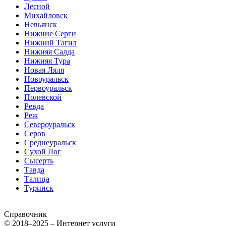
Лесной
Михайловск
Невьянск
Нижние Серги
Нижний Тагил
Нижняя Салда
Нижняя Тура
Новая Ляля
Новоуральск
Первоуральск
Полевской
Ревда
Реж
Североуральск
Серов
Среднеуральск
Сухой Лог
Сысерть
Тавда
Талица
Туринск
Справочник
© 2018–2025 – Интернет услуги