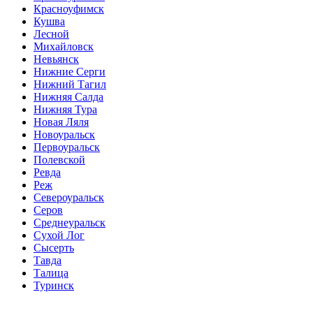
Красноуфимск
Кушва
Лесной
Михайловск
Невьянск
Нижние Серги
Нижний Тагил
Нижняя Салда
Нижняя Тура
Новая Ляля
Новоуральск
Первоуральск
Полевской
Ревда
Реж
Североуральск
Серов
Среднеуральск
Сухой Лог
Сысерть
Тавда
Талица
Туринск