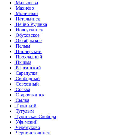
Малышева
Махнёво
Монетный
Натальинск
Нейво-Рудянка
Новоуткинск
Обуховское
Октябрьское
Пелым
Пионерский
Прохладный
Пышма
Рефтинский
Сарапулка
Свободный
Совхозный
Сосьва
Староуткинск
Сылва
Троицкий
Тугулым
Туринская Слобода
Уфимский
Черёмухово
Черноисточинск