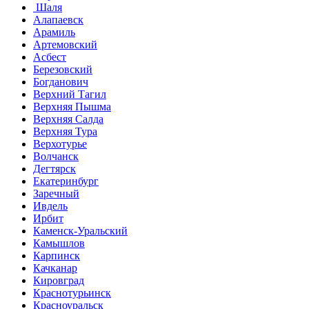
Шаля
Алапаевск
Арамиль
Артемовский
Асбест
Березовский
Богданович
Верхний Тагил
Верхняя Пышма
Верхняя Салда
Верхняя Тура
Верхотурье
Волчанск
Дегтярск
Екатеринбург
Заречный
Ивдель
Ирбит
Каменск-Уральский
Камышлов
Карпинск
Качканар
Кировград
Краснотурьинск
Красноуральск