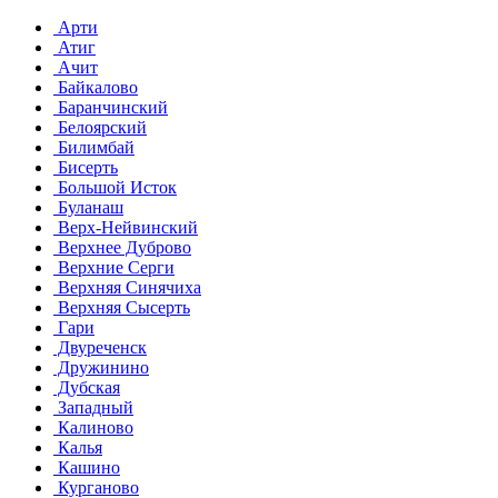
Арти
Атиг
Ачит
Байкалово
Баранчинский
Белоярский
Билимбай
Бисерть
Большой Исток
Буланаш
Верх-Нейвинский
Верхнее Дуброво
Верхние Серги
Верхняя Синячиха
Верхняя Сысерть
Гари
Двуреченск
Дружинино
Дубская
Западный
Калиново
Калья
Кашино
Курганово