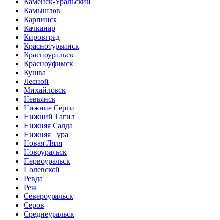
Каменск-Уральский
Камышлов
Карпинск
Качканар
Кировград
Краснотурьинск
Красноуральск
Красноуфимск
Кушва
Лесной
Михайловск
Невьянск
Нижние Серги
Нижний Тагил
Нижняя Салда
Нижняя Тура
Новая Ляля
Новоуральск
Первоуральск
Полевской
Ревда
Реж
Североуральск
Серов
Среднеуральск