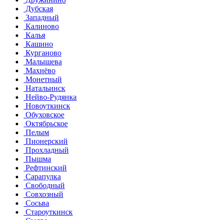
Дубская
Западный
Калиново
Калья
Кашино
Курганово
Малышева
Махнёво
Монетный
Натальинск
Нейво-Рудянка
Новоуткинск
Обуховское
Октябрьское
Пелым
Пионерский
Прохладный
Пышма
Рефтинский
Сарапулка
Свободный
Совхозный
Сосьва
Староуткинск