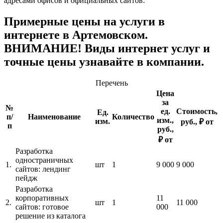
адресами офисов и официальных сайтов:
Примерные цены на услуги в
интернете в Артемовском.
ВНИМАНИЕ! Виды интернет услуг и
точные цены узнавайте в компании.
Перечень
Цена
за
№
ед.
Стоимость,
Ед.
п/
Наименование
Количество
изм.,
изм.
руб., ₽ от
п
руб.,
₽ от
Разработка
одностраничных
1.
шт
1
9 000
9 000
сайтов: лендинг
пейдж
Разработка
корпоративных
11
2.
шт
1
11 000
сайтов: готовое
000
решение из каталога