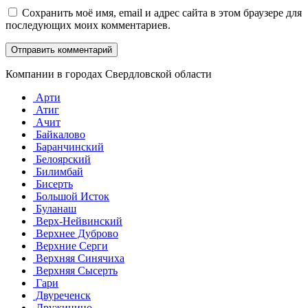
Сохранить моё имя, email и адрес сайта в этом браузере для
последующих моих комментариев.
Компании в городах Свердловской области
Арти
Атиг
Ачит
Байкалово
Баранчинский
Белоярский
Билимбай
Бисерть
Большой Исток
Буланаш
Верх-Нейвинский
Верхнее Дуброво
Верхние Серги
Верхняя Синячиха
Верхняя Сысерть
Гари
Двуреченск
Дружинино