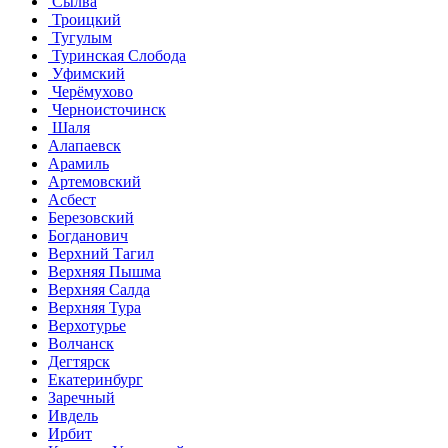
Сылва
Троицкий
Тугулым
Туринская Слобода
Уфимский
Черёмухово
Черноисточинск
Шаля
Алапаевск
Арамиль
Артемовский
Асбест
Березовский
Богданович
Верхний Тагил
Верхняя Пышма
Верхняя Салда
Верхняя Тура
Верхотурье
Волчанск
Дегтярск
Екатеринбург
Заречный
Ивдель
Ирбит