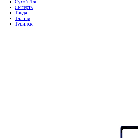
Сухой Лог
Сысерть
Тавда
Талица
Туринск