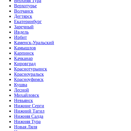
Верхняя Тура
Верхотурье
Волчанск
Дегтярск
Екатеринбург
Заречный
Ивдель
Ирбит
Каменск-Уральский
Камышлов
Карпинск
Качканар
Кировград
Краснотурьинск
Красноуральск
Красноуфимск
Кушва
Лесной
Михайловск
Невьянск
Нижние Серги
Нижний Тагил
Нижняя Салда
Нижняя Тура
Новая Ляля