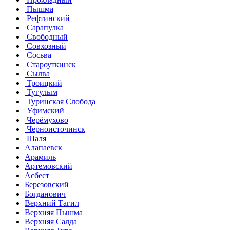
Пышма
Рефтинский
Сарапулка
Свободный
Совхозный
Сосьва
Староуткинск
Сылва
Троицкий
Тугулым
Туринская Слобода
Уфимский
Черёмухово
Черноисточинск
Шаля
Алапаевск
Арамиль
Артемовский
Асбест
Березовский
Богданович
Верхний Тагил
Верхняя Пышма
Верхняя Салда