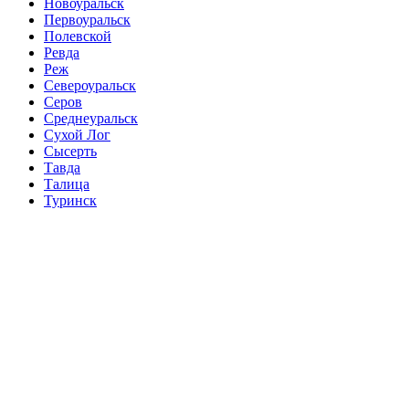
Новоуральск
Первоуральск
Полевской
Ревда
Реж
Североуральск
Серов
Среднеуральск
Сухой Лог
Сысерть
Тавда
Талица
Туринск