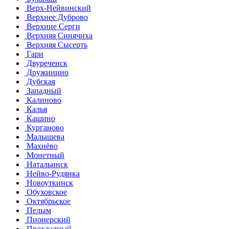
Верх-Нейвинский
Верхнее Дуброво
Верхние Серги
Верхняя Синячиха
Верхняя Сысерть
Гари
Двуреченск
Дружинино
Дубская
Западный
Калиново
Калья
Кашино
Курганово
Малышева
Махнёво
Монетный
Натальинск
Нейво-Рудянка
Новоуткинск
Обуховское
Октябрьское
Пелым
Пионерский
Прохладный