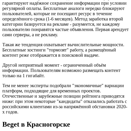
гарантируют надёжное сохранение информации при условии
регулярной оплаты. Бесплатные аналоги нередко блокируют
пользователей, которые не посещают ресурс в течение
определённого срока (1-6 месяцев). Метод заработка второй
категории базируется на рекламе - разумеется, не каждому
пользователю понравятся частые объявления. Первая арендует
сами серверы, а не рекламу.
Такая же тенденция охватывает вычислительные мощности.
Бесплатные хостинги "тормозят" работу, а размещённый
контент реже отображается в поисковой выдаче.
Другой неприятный момент - ограниченный объём
информации. Пользователям возможно размещать контент
только на 1 гигабайт.
Тем не менее эксперты подобрали "экономичные" вариации
платформ, подходящие для временных проектов.
Отечественные и зарубежные позиции рейтинга приводятся
ниже: при этом некоторые "кандидаты" отказались работать с
российскими клиентами из-за напряжённой обстановки 2020-
х годов.
Beget в Красногорске