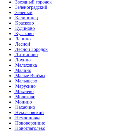
Звездный городок
Зеленоградский
Зеленый
Калининец
Красково
Кудиново
Кулаково
Лапино
Лесной
Лесной Городок
Литвиново
Лохино
Малаховка
Малино
Малые Вязёмы
Малышево
Марусино
Михнево
Молоково
Монино
Нахабино
Некрасовский
Немчиновка
Нововоронино
Новоглаголево