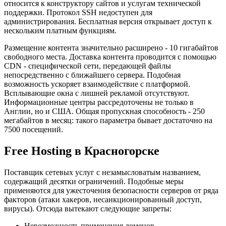
относится к конструктору сайтов и услугам технической
поддержки. Протокол SSH недоступен для
администрирования. Бесплатная версия открывает доступ к
нескольким платным функциям.
Размещение контента значительно расширено - 10 гигабайтов
свободного места. Доставка контента проводится с помощью
CDN - специфической сети, передающей файлы
непосредственно с ближайшего сервера. Подобная
возможность ускоряет взаимодействие с платформой.
Всплывающие окна с лишней рекламой отсутствуют.
Информационные центры рассредоточены не только в
Англии, но и США. Общая пропускная способность - 250
мегабайтов в месяц: такого параметра бывает достаточно на
7500 посещений.
Free Hosting в Красногорске
Поставщик сетевых услуг с незамысловатым названием,
содержащий десятки ограничений. Подобные меры
применяются для ужесточения безопасности серверов от ряда
факторов (атаки хакеров, несанкционированный доступ,
вирусы). Отсюда вытекают следующие запреты:
Невозможность применения доменов.