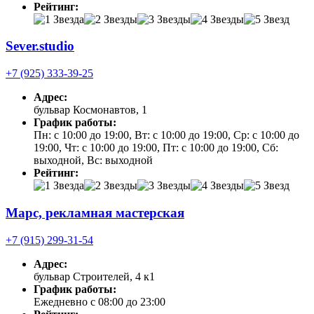
Рейтинг:
Sever.studio
+7 (925) 333-39-25
Адрес:
бульвар Космонавтов, 1
График работы:
Пн: с 10:00 до 19:00, Вт: с 10:00 до 19:00, Ср: с 10:00 до
19:00, Чт: с 10:00 до 19:00, Пт: с 10:00 до 19:00, Сб:
выходной, Вс: выходной
Рейтинг:
Марс, рекламная мастерская
+7 (915) 299-31-54
Адрес:
бульвар Строителей, 4 к1
График работы:
Ежедневно с 08:00 до 23:00