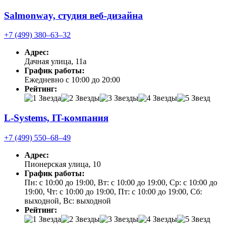
Salmonway, студия веб-дизайна
+7 (499) 380‒63‒32
Адрес:
Дачная улица, 11а
График работы:
Ежедневно с 10:00 до 20:00
Рейтинг:
L-Systems, IT-компания
+7 (499) 550‒68‒49
Адрес:
Пионерская улица, 10
График работы:
Пн: с 10:00 до 19:00, Вт: с 10:00 до 19:00, Ср: с 10:00 до
19:00, Чт: с 10:00 до 19:00, Пт: с 10:00 до 19:00, Сб:
выходной, Вс: выходной
Рейтинг: