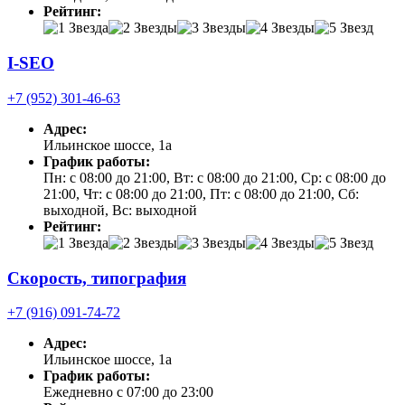
Рейтинг:
I-SEO
+7 (952) 301-46-63
Адрес:
Ильинское шоссе, 1а
График работы:
Пн: с 08:00 до 21:00, Вт: с 08:00 до 21:00, Ср: с 08:00 до
21:00, Чт: с 08:00 до 21:00, Пт: с 08:00 до 21:00, Сб:
выходной, Вс: выходной
Рейтинг:
Скорость, типография
+7 (916) 091-74-72
Адрес:
Ильинское шоссе, 1а
График работы:
Ежедневно с 07:00 до 23:00