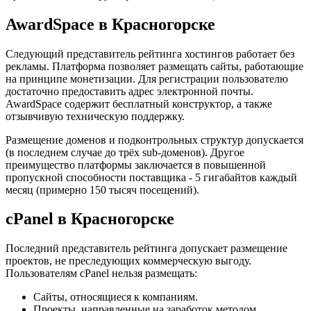
AwardSpace в Красногорске
Следующий представитель рейтинга хостингов работает без
рекламы. Платформа позволяет размещать сайты, работающие
на принципе монетизации. Для регистрации пользователю
достаточно предоставить адрес электронной почты.
AwardSpace содержит бесплатный конструктор, а также
отзывчивую техническую поддержку.
Размещение доменов и подконтрольных структур допускается
(в последнем случае до трёх sub-доменов). Другое
преимущество платформы заключается в повышенной
пропускной способности поставщика - 5 гигабайтов каждый
месяц (примерно 150 тысяч посещений).
cPanel в Красногорске
Последний представитель рейтинга допускает размещение
проектов, не преследующих коммерческую выгоду.
Пользователям cPanel нельзя размещать:
Сайты, относящиеся к компаниям.
Проекты, направленные на заработок методом