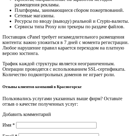
размещения рекламы.
Платформы, занимающиеся сбором пожертвований.
Сетевые магазины.
Ресурсы по вводу (выводу) реальной и Crypto-валюты.
Сервисы типа Proxy или трекеры по раздаче файлов.
Поставщик cPanel требует незамедлительного размещения
контента: важно уложиться в 7 дней с момента регистрации.
Любое нарушение правил карается переходом на платную
версию хостинга.
Трафик каждой структуры является неограниченным.
Операции проводятся с использованием SSL-сертификата.
Количество подконтрольных доменов не играет роли.
Отзывы клиентов компаний в Красногорске
Пользовались услугами указанных выше фирм? Оставьте
отзыв о качестве полученных услуг:
Добавить комментарий
Имя
*