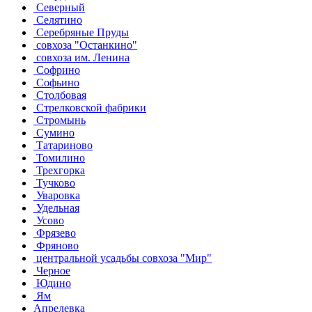
Северный
Селятино
Серебряные Пруды
совхоза "Останкино"
совхоза им. Ленина
Софрино
Софьино
Столбовая
Стрелковской фабрики
Стромынь
Сумино
Татариново
Томилино
Трехгорка
Тучково
Уваровка
Удельная
Усово
Фрязево
Фряново
центральной усадьбы совхоза "Мир"
Черное
Юдино
Ям
Апрелевка