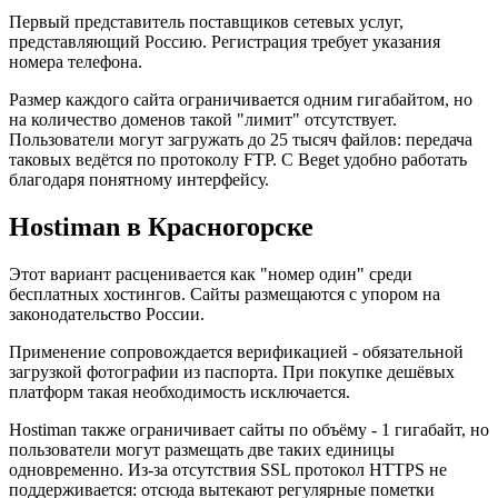
Первый представитель поставщиков сетевых услуг,
представляющий Россию. Регистрация требует указания
номера телефона.
Размер каждого сайта ограничивается одним гигабайтом, но
на количество доменов такой "лимит" отсутствует.
Пользователи могут загружать до 25 тысяч файлов: передача
таковых ведётся по протоколу FTP. С Beget удобно работать
благодаря понятному интерфейсу.
Hostiman в Красногорске
Этот вариант расценивается как "номер один" среди
бесплатных хостингов. Сайты размещаются с упором на
законодательство России.
Применение сопровождается верификацией - обязательной
загрузкой фотографии из паспорта. При покупке дешёвых
платформ такая необходимость исключается.
Hostiman также ограничивает сайты по объёму - 1 гигабайт, но
пользователи могут размещать две таких единицы
одновременно. Из-за отсутствия SSL протокол HTTPS не
поддерживается: отсюда вытекают регулярные пометки