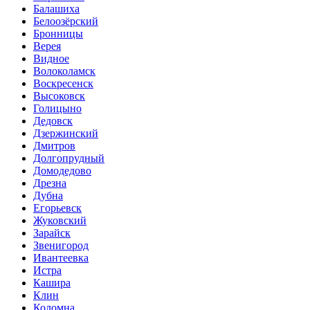
Балашиха
Белоозёрский
Бронницы
Верея
Видное
Волоколамск
Воскресенск
Высоковск
Голицыно
Дедовск
Дзержинский
Дмитров
Долгопрудный
Домодедово
Дрезна
Дубна
Егорьевск
Жуковский
Зарайск
Звенигород
Ивантеевка
Истра
Кашира
Клин
Коломна