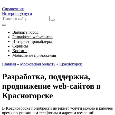
Справочник
Интернет услуги
Выбрать город
Разработка web-сайтов
Интернет-провайдеры
Сервисы
Хостинг
Мобильные приложения
Главная
»
Московская область
»
Красногорск
Разработка, поддержка,
продвижение web-сайтов в
Красногорске
В Красногорске приобрести интернет услуги можно в рабочее
время по указанным телефонам и адресам компаний: