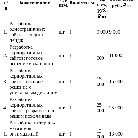
п/
Наименование
Количество
изм.,
изм.
руб., ₽ от
п
руб.,
₽ от
Разработка
одностраничных
1.
шт
1
9 000
9 000
сайтов: лендинг
пейдж
Разработка
корпоративных
11
2.
шт
1
11 000
сайтов: готовое
000
решение из каталога
Разработка
корпоративных
15
3.
сайтов: готовое
шт
1
15 000
000
решение с
уникальным дизайном
Разработка
корпоративных
25
4.
шт
1
25 000
сайтов: разработка по
000
вашим пожеланиям
Разработка интернет-
магазинов:
13
1.
оптимальный
шт
1
13 000
000