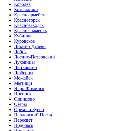
Королёв
Котельники
Красноармейск
Красногорск
Краснозаводск
Краснознаменск
Кубинка
Куровское
Ликино-Дулёво
Лобня
Лосино-Петровский
Луховицы
Лыткарино
Люберцы
Можайск
Мытищи
Наро-Фоминск
Ногинск
Одинцово
Озёры
Орехово-Зуево
Павловский Посад
Пересвет
Подольск
Протвино