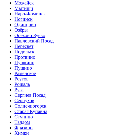
Можайск
Мытищи
Наро-Фоминск
Ногинск
Одинцово
Озёры
Орехово-Зуево
Павловский Посад
Пересвет
Подольск
Протвино
Пушкино
Пущино
Раменское
Реутов
Рошаль
Руза
Сергиев Посад
Серпухов
Солнечногорск
Старая Купавна
Ступино
Талдом
Фрязино
Химки