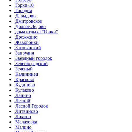
Горки-10
Городня
Давыдово
Дмитровское
Долгое Ледово
дома отдыха "Горки"
Дрожжино
Жаворонки
Загорянский
Запрудня
Звездный городок
Зеленоградский
Зеленый
Калининец
Красково
Кудиново
Кулаково
Лапино
Лесной
Лесной Городок
Литвиново
Лохино
Малаховка
Малино