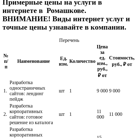
Примерные цены на услуги в
интернете в Ромашкове.
ВНИМАНИЕ! Виды интернет услуг и
точные цены узнавайте в компании.
Перечень
Цена
за
№
ед.
Стоимость,
Ед.
п/
Наименование
Количество
изм.,
изм.
руб., ₽ от
п
руб.,
₽ от
Разработка
одностраничных
1.
шт
1
9 000
9 000
сайтов: лендинг
пейдж
Разработка
корпоративных
11
2.
шт
1
11 000
сайтов: готовое
000
решение из каталога
Разработка
корпоративных
15