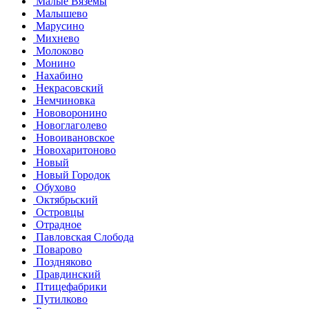
Малые Вязёмы
Малышево
Марусино
Михнево
Молоково
Монино
Нахабино
Некрасовский
Немчиновка
Нововоронино
Новоглаголево
Новоивановское
Новохаритоново
Новый
Новый Городок
Обухово
Октябрьский
Островцы
Отрадное
Павловская Слобода
Поварово
Поздняково
Правдинский
Птицефабрики
Путилково