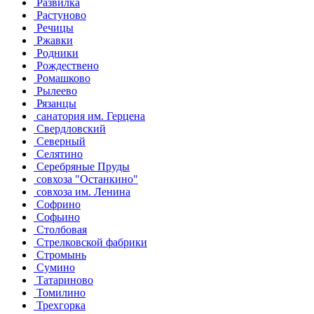
Развилка
Растуново
Речицы
Ржавки
Родники
Рождествено
Ромашково
Рылеево
Рязанцы
санатория им. Герцена
Свердловский
Северный
Селятино
Серебряные Пруды
совхоза "Останкино"
совхоза им. Ленина
Софрино
Софьино
Столбовая
Стрелковской фабрики
Стромынь
Сумино
Татариново
Томилино
Трехгорка