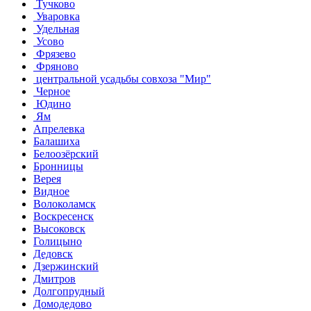
Тучково
Уваровка
Удельная
Усово
Фрязево
Фряново
центральной усадьбы совхоза "Мир"
Черное
Юдино
Ям
Апрелевка
Балашиха
Белоозёрский
Бронницы
Верея
Видное
Волоколамск
Воскресенск
Высоковск
Голицыно
Дедовск
Дзержинский
Дмитров
Долгопрудный
Домодедово