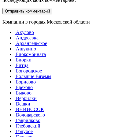
последующих моих комментариев.
Компании в городах Московской области
Акулово
Андреевка
Архангельское
Ашукино
Биокомбината
Биорки
Битца
Богородское
Большие Вязёмы
Борисово
Брёхово
Быково
Вербилки
Вешки
ВНИИССОК
Володарского
Гаврилково
Глебовский
Голубое
Гольево