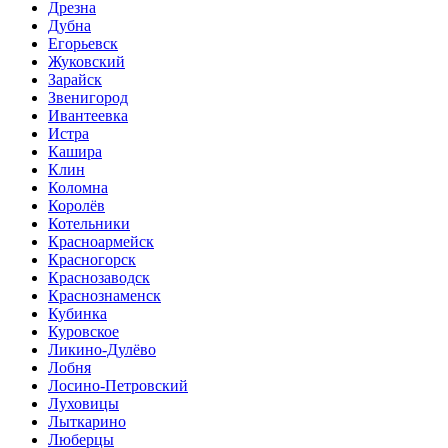
Дрезна
Дубна
Егорьевск
Жуковский
Зарайск
Звенигород
Ивантеевка
Истра
Кашира
Клин
Коломна
Королёв
Котельники
Красноармейск
Красногорск
Краснозаводск
Краснознаменск
Кубинка
Куровское
Ликино-Дулёво
Лобня
Лосино-Петровский
Луховицы
Лыткарино
Люберцы