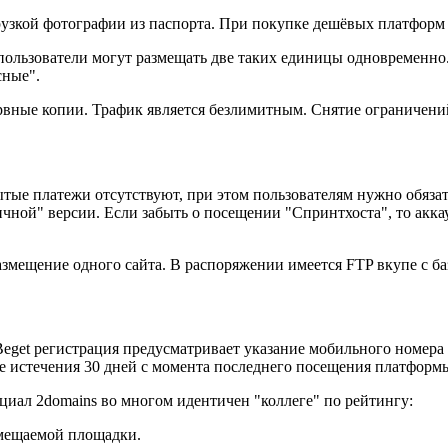
узкой фотографии из паспорта. При покупке дешёвых платформ 
о пользователи могут размещать две таких единицы одновременно
сные".
зервные копии. Трафик является безлимитным. Снятие ограничени
ые платежи отсутствуют, при этом пользователям нужно обязате
чной" версии. Если забыть о посещении "Спринтхоста", то акка
азмещение одного сайта. В распоряжении имеется FTP вкупе с б
eget регистрация предусматривает указание мобильного номера 
ле истечения 30 дней с момента последнего посещения платформ
нциал 2domains во многом идентичен "коллеге" по рейтингу:
змещаемой площадки.