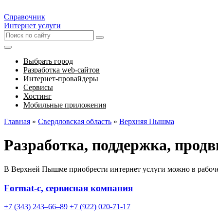
Справочник
Интернет услуги
Выбрать город
Разработка web-сайтов
Интернет-провайдеры
Сервисы
Хостинг
Мобильные приложения
Главная
»
Свердловская область
»
Верхняя Пышма
Разработка, поддержка, прод
В Верхней Пышме приобрести интернет услуги можно в рабоче
Format-c, сервисная компания
+7 (343) 243‒66‒89
+7 (922) 020-71-17