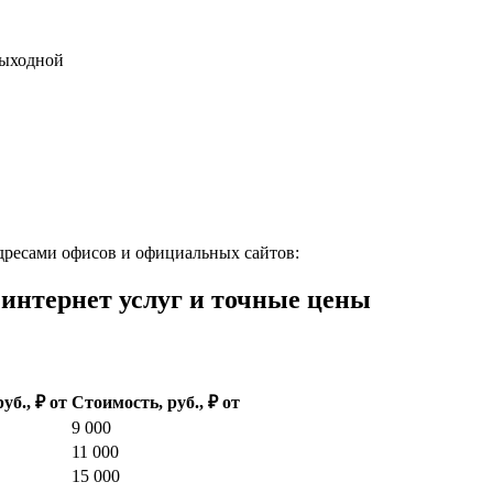
 выходной
дресами офисов и официальных сайтов:
нтернет услуг и точные цены
руб., ₽ от
Стоимость, руб., ₽ от
9 000
11 000
15 000