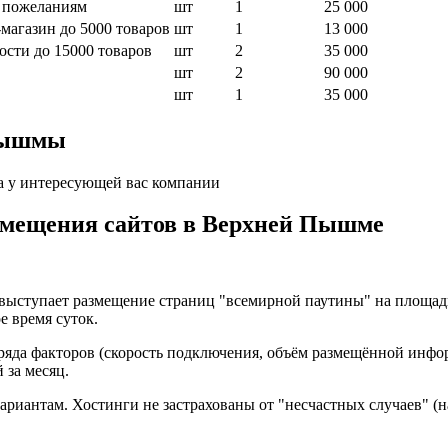
м пожеланиям
шт
1
25 000
магазин до 5000 товаров
шт
1
13 000
ости до 15000 товаров
шт
2
35 000
шт
2
90 000
шт
1
35 000
 Пышмы
а у интересующей вас компании
азмещения сайтов в Верхней Пышме
 выступает размещение страниц "всемирной паутины" на площад
е время суток.
 ряда факторов (скорость подключения, объём размещённой инфо
 за месяц.
ариантам. Хостинги не застрахованы от "несчастных случаев" (