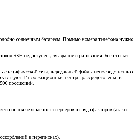
одобно солнечным батареям. Помимо номера телефона нужно
отокол SSH недоступен для администрирования. Бесплатная
N - специфической сети, передающей файлы непосредственно с
тсутствуют. Информационные центры рассредоточены не
7500 посещений.
сточения безопасности серверов от ряда факторов (атаки
оскорблений в переписках).