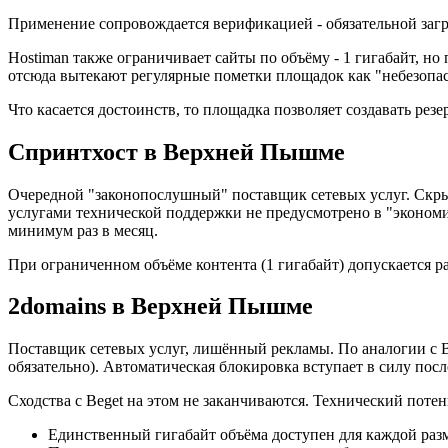
Применение сопровождается верификацией - обязательной загр
Hostiman также ограничивает сайты по объёму - 1 гигабайт, н
отсюда вытекают регулярные пометки площадок как "небезопа
Что касается достоинств, то площадка позволяет создавать ре
Спринтхост в Верхней Пышме
Очередной "законопослушный" поставщик сетевых услуг. Скрыт
услугами технической поддержки не предусмотрено в "экономи
минимум раз в месяц.
При ограниченном объёме контента (1 гигабайт) допускается р
2domains в Верхней Пышме
Поставщик сетевых услуг, лишённый рекламы. По аналогии с B
обязательно). Автоматическая блокировка вступает в силу пос
Сходства с Beget на этом не заканчиваются. Технический поте
Единственный гигабайт объёма доступен для каждой ра