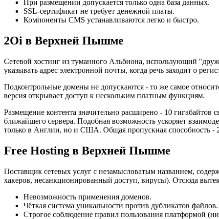
При размещении допускается только одна база данных.
SSL-сертификат не требует денежной платы.
Компоненты CMS устанавливаются легко и быстро.
2Oi в Верхней Пышме
Сетевой хостинг из туманного Альбиона, использующий "дру
указывать адрес электронной почты, когда речь заходит о реги
Подконтрольные домены не допускаются - то же самое относит
версия открывает доступ к нескольким платным функциям.
Размещение контента значительно расширено - 10 гигабайтов 
ближайшего сервера. Подобная возможность ускоряет взаимод
только в Англии, но и США. Общая пропускная способность - 2
Free Hosting в Верхней Пышме
Поставщик сетевых услуг с незамысловатым названием, содерж
хакеров, несанкционированный доступ, вирусы). Отсюда выте
Невозможность применения доменов.
Чёткая система уникальности против дубликатов файлов.
Строгое соблюдение правил пользования платформой (ни