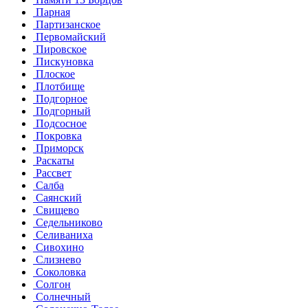
Парная
Партизанское
Первомайский
Пировское
Пискуновка
Плоское
Плотбище
Подгорное
Подгорный
Подсосное
Покровка
Приморск
Раскаты
Рассвет
Салба
Саянский
Свищево
Седельниково
Селиваниха
Сивохино
Слизнево
Соколовка
Солгон
Солнечный