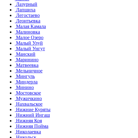
Лазурный
Лапшиха
Легостаево
Леонтьевка
Малая Камала
Малиновка
Малое Озеро
Малый Улуй
Малый Унгут
Манский
Маринино
Матвеевка
Мельничное
Мингуль
Миндерла
Минино
Мостовское
Мужичкино
Нахвальское
Нижние Куряты
Нижний Ингаш
Нижняя Коя
Нижняя Пойма
Николаевка
Никольск