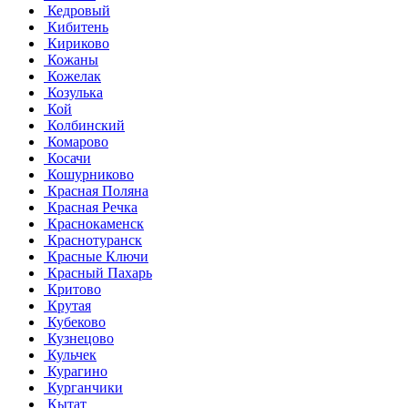
Кедровый
Кибитень
Кириково
Кожаны
Кожелак
Козулька
Кой
Колбинский
Комарово
Косачи
Кошурниково
Красная Поляна
Красная Речка
Краснокаменск
Краснотуранск
Красные Ключи
Красный Пахарь
Критово
Крутая
Кубеково
Кузнецово
Кульчек
Курагино
Курганчики
Кытат