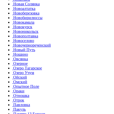
Новая Солянка
Новоалтатка
Новоберезовка
Новобирилюссы
Новокамала
Новокурск
Новоникольск
Новополтавка
Новоселово
Новочернореченский
Новый Путь
Ношино
Овсянка
Озерное
Озеро Тагарское
Озеро Учум
Ойский
Омский
Опытное Поле
Ораки
Отношка
Отрок
Павловка
Пакуль
Памяти 13 Борцов