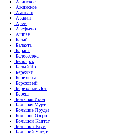
Агинское
Ажинское
Амонаш
Арадан
Арей
Арефьево
Ашпан
Балай
Балахта
Бараит
Белоозерка
Белоярск
Белый Яр
Бережки
Березовка
Березовый
Березовый Лог
Береш
Большая Ирба
Большая Мурта
Большие Пруды
Большое Озеро
Большой Кантат
Большой Улуй
Большой Унгут