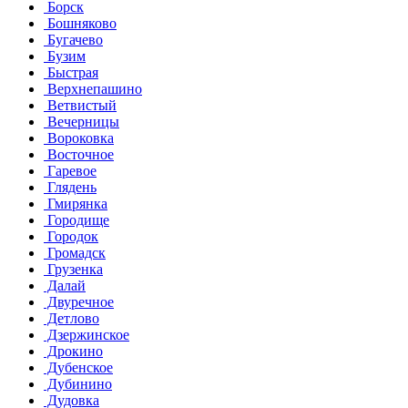
Борск
Бошняково
Бугачево
Бузим
Быстрая
Верхнепашино
Ветвистый
Вечерницы
Вороковка
Восточное
Гаревое
Глядень
Гмирянка
Городище
Городок
Громадск
Грузенка
Далай
Двуречное
Детлово
Дзержинское
Дрокино
Дубенское
Дубинино
Дудовка