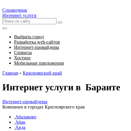
Справочник
Интернет услуги
Выбрать город
Разработка web-сайтов
Интернет-провайдеры
Сервисы
Хостинг
Мобильные приложения
Главная
»
Красноярский край
Интернет услуги в Бараите
Интернет-провайдеры
Компании в городах Красноярского края
Абалаково
Абан
Авда