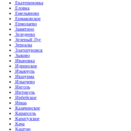
Екатериновка
Еловка
Емельяново
Ермаковское
Ермолаево
Замятино
Зеледеево
Зеленый Луг
Зерцалы
Златоруновск
Зыково
Ивановка
Идринское
Изыкчуль
Икшурма
Ильичево
Инголь
Интикуль
Ирбейское
Ирша
Казачинское
Карапсель
Каратузское
Кача
Каштан