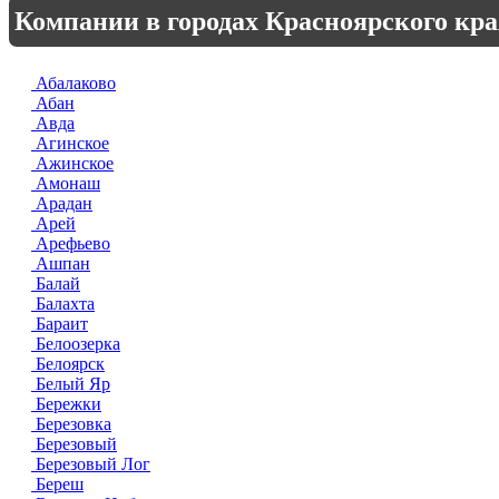
Компании в городах Красноярского кра
Абалаково
Абан
Авда
Агинское
Ажинское
Амонаш
Арадан
Арей
Арефьево
Ашпан
Балай
Балахта
Бараит
Белоозерка
Белоярск
Белый Яр
Бережки
Березовка
Березовый
Березовый Лог
Береш