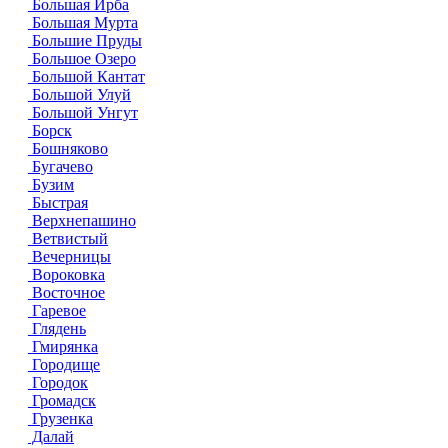
Большая Ирба
Большая Мурта
Большие Пруды
Большое Озеро
Большой Кантат
Большой Улуй
Большой Унгут
Борск
Бошняково
Бугачево
Бузим
Быстрая
Верхнепашино
Ветвистый
Вечерницы
Вороковка
Восточное
Гаревое
Глядень
Гмирянка
Городище
Городок
Громадск
Грузенка
Далай