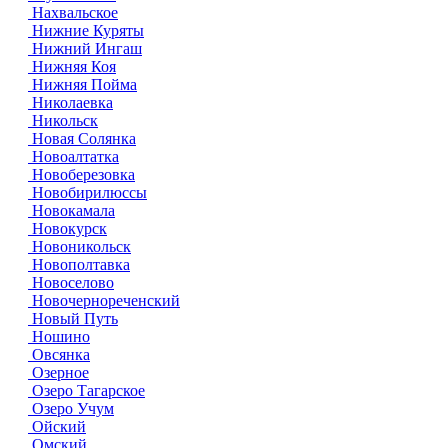
Нахвальское
Нижние Куряты
Нижний Ингаш
Нижняя Коя
Нижняя Пойма
Николаевка
Никольск
Новая Солянка
Новоалтатка
Новоберезовка
Новобирилюссы
Новокамала
Новокурск
Новоникольск
Новополтавка
Новоселово
Новочернореченский
Новый Путь
Ношино
Овсянка
Озерное
Озеро Тагарское
Озеро Учум
Ойский
Омский