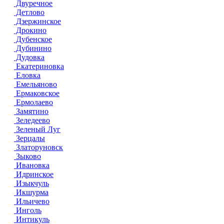
Двуречное
Детлово
Дзержинское
Дрокино
Дубенское
Дубинино
Дудовка
Екатериновка
Еловка
Емельяново
Ермаковское
Ермолаево
Замятино
Зеледеево
Зеленый Луг
Зерцалы
Златоруновск
Зыково
Ивановка
Идринское
Изыкчуль
Икшурма
Ильичево
Инголь
Интикуль