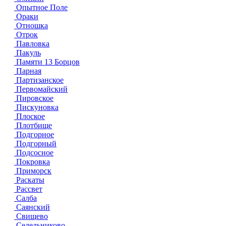
Опытное Поле
Ораки
Отношка
Отрок
Павловка
Пакуль
Памяти 13 Борцов
Парная
Партизанское
Первомайский
Пировское
Пискуновка
Плоское
Плотбище
Подгорное
Подгорный
Подсосное
Покровка
Приморск
Раскаты
Рассвет
Салба
Саянский
Свищево
Седельниково