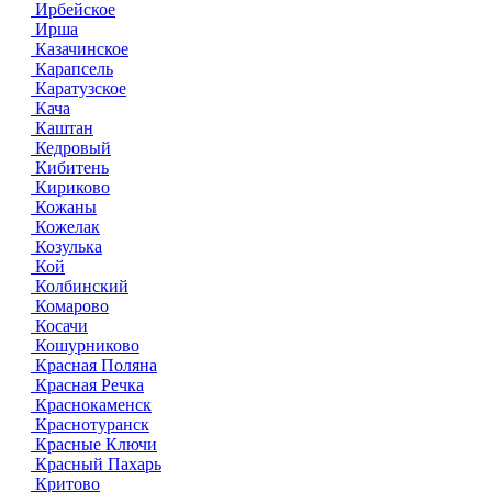
Ирбейское
Ирша
Казачинское
Карапсель
Каратузское
Кача
Каштан
Кедровый
Кибитень
Кириково
Кожаны
Кожелак
Козулька
Кой
Колбинский
Комарово
Косачи
Кошурниково
Красная Поляна
Красная Речка
Краснокаменск
Краснотуранск
Красные Ключи
Красный Пахарь
Критово