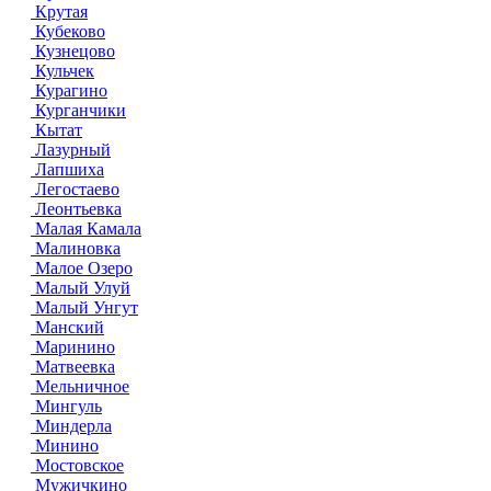
Крутая
Кубеково
Кузнецово
Кульчек
Курагино
Курганчики
Кытат
Лазурный
Лапшиха
Легостаево
Леонтьевка
Малая Камала
Малиновка
Малое Озеро
Малый Улуй
Малый Унгут
Манский
Маринино
Матвеевка
Мельничное
Мингуль
Миндерла
Минино
Мостовское
Мужичкино