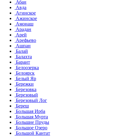
Абан
Авда
Агинское
Ажинское
Амонаш
Арадан
Арей
Арефьево
Ашпан
Балай
Балахта
Бараит
Белоозерка
Белоярск
Белый Яр
Бережки
Березовка
Березовый
Березовый Лог
Береш
Большая Ирба
Большая Мурта
Большие Пруды
Большое Озеро
Большой Кантат