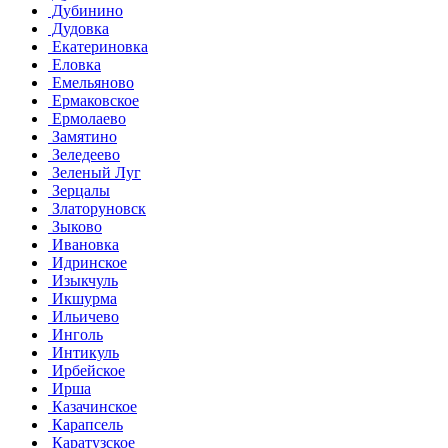
Дубинино
Дудовка
Екатериновка
Еловка
Емельяново
Ермаковское
Ермолаево
Замятино
Зеледеево
Зеленый Луг
Зерцалы
Златоруновск
Зыково
Ивановка
Идринское
Изыкчуль
Икшурма
Ильичево
Инголь
Интикуль
Ирбейское
Ирша
Казачинское
Карапсель
Каратузское