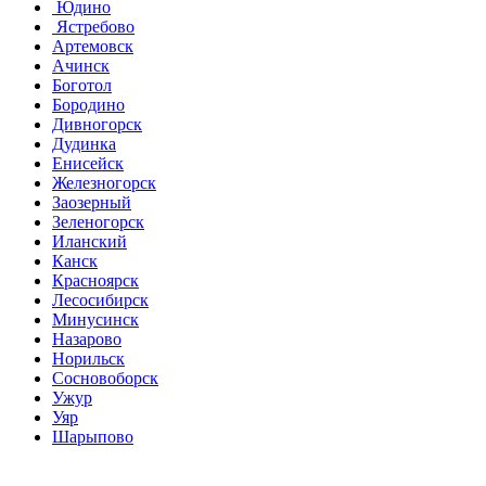
Юдино
Ястребово
Артемовск
Ачинск
Боготол
Бородино
Дивногорск
Дудинка
Енисейск
Железногорск
Заозерный
Зеленогорск
Иланский
Канск
Красноярск
Лесосибирск
Минусинск
Назарово
Норильск
Сосновоборск
Ужур
Уяр
Шарыпово