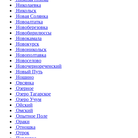
Николаевка
Никольск
Новая Солянка
Новоалтатка
Новоберезовка
Новобирилюссы
Новокамала
Новокурск
Новоникольск
Новополтавка
Новоселово
Новочернореченский
Новый Путь
Ношино
Овсянка
Озерное
Озеро Тагарское
Озеро Учум
Ойский
Омский
Опытное Поле
Ораки
Отношка
Отрок