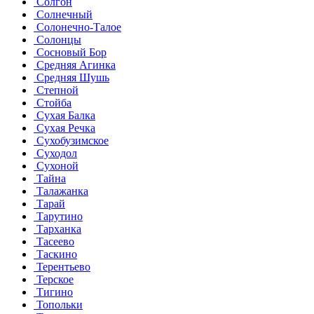
Солгон
Солнечный
Солонечно-Талое
Солонцы
Сосновый Бор
Средняя Агинка
Средняя Шушь
Степной
Стойба
Сухая Балка
Сухая Речка
Сухобузимское
Суходол
Сухоной
Тайна
Талажанка
Тарай
Тарутино
Тарханка
Тасеево
Таскино
Терентьево
Терское
Тигино
Топольки