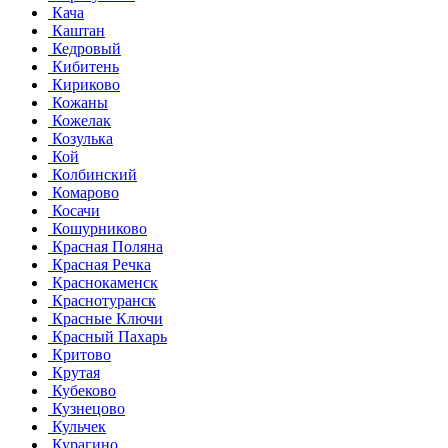
Кача
Каштан
Кедровый
Кибитень
Кириково
Кожаны
Кожелак
Козулька
Кой
Колбинский
Комарово
Косачи
Кошурниково
Красная Поляна
Красная Речка
Краснокаменск
Краснотуранск
Красные Ключи
Красный Пахарь
Критово
Крутая
Кубеково
Кузнецово
Кульчек
Курагино