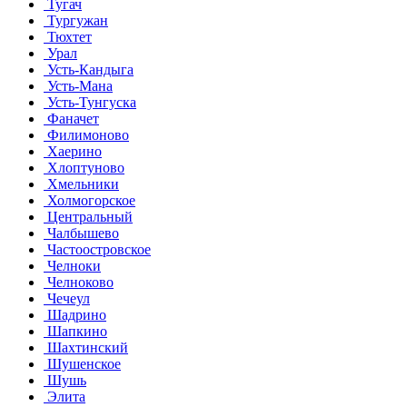
Тугач
Тургужан
Тюхтет
Урал
Усть-Кандыга
Усть-Мана
Усть-Тунгуска
Фаначет
Филимоново
Хаерино
Хлоптуново
Хмельники
Холмогорское
Центральный
Чалбышево
Частоостровское
Челноки
Челноково
Чечеул
Шадрино
Шапкино
Шахтинский
Шушенское
Шушь
Элита