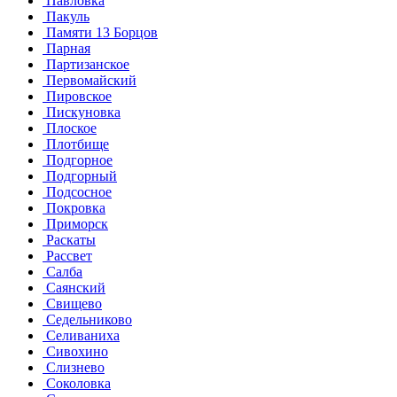
Павловка
Пакуль
Памяти 13 Борцов
Парная
Партизанское
Первомайский
Пировское
Пискуновка
Плоское
Плотбище
Подгорное
Подгорный
Подсосное
Покровка
Приморск
Раскаты
Рассвет
Салба
Саянский
Свищево
Седельниково
Селиваниха
Сивохино
Слизнево
Соколовка