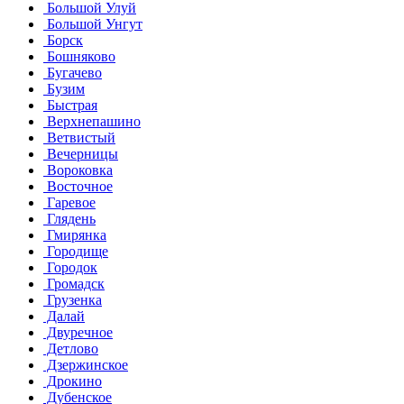
Большой Улуй
Большой Унгут
Борск
Бошняково
Бугачево
Бузим
Быстрая
Верхнепашино
Ветвистый
Вечерницы
Вороковка
Восточное
Гаревое
Глядень
Гмирянка
Городище
Городок
Громадск
Грузенка
Далай
Двуречное
Детлово
Дзержинское
Дрокино
Дубенское