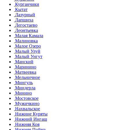
Курганчики
Кытат
Лазурный
Лапшиха
Легостаево
Леонтьевка
Малая Камала
Малиновка
Малое Озеро
Малый Улуй
Малый Унгут
Манский
Маринино
Матвеевка
Мельничное
Мингуль
Миндерла
Минино
Мостовское
Мужичкино
Нахвальское
Нижние Куряты
Нижний Ингаш
Нижняя Коя
Нижняя Пойма