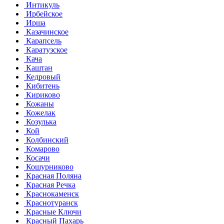
Интикуль
Ирбейское
Ирша
Казачинское
Карапсель
Каратузское
Кача
Каштан
Кедровый
Кибитень
Кириково
Кожаны
Кожелак
Козулька
Кой
Колбинский
Комарово
Косачи
Кошурниково
Красная Поляна
Красная Речка
Краснокаменск
Краснотуранск
Красные Ключи
Красный Пахарь