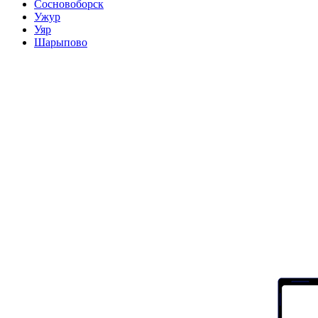
Сосновоборск
Ужур
Уяр
Шарыпово