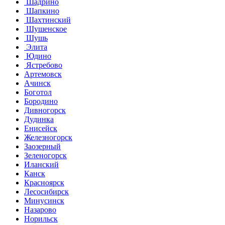
Шадрино
Шапкино
Шахтинский
Шушенское
Шушь
Элита
Юдино
Ястребово
Артемовск
Ачинск
Боготол
Бородино
Дивногорск
Дудинка
Енисейск
Железногорск
Заозерный
Зеленогорск
Иланский
Канск
Красноярск
Лесосибирск
Минусинск
Назарово
Норильск