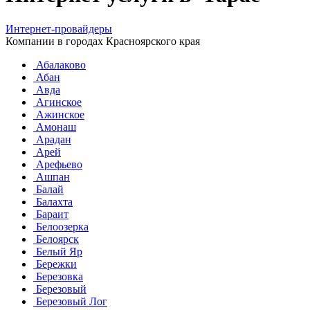
Интернет-провайдеры
Компании в городах Красноярского края
Абалаково
Абан
Авда
Агинское
Ажинское
Амонаш
Арадан
Арей
Арефьево
Ашпан
Балай
Балахта
Бараит
Белоозерка
Белоярск
Белый Яр
Бережки
Березовка
Березовый
Березовый Лог