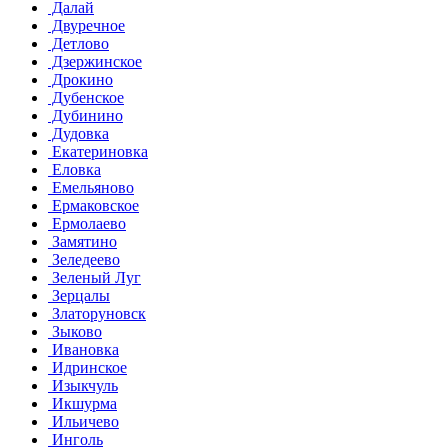
Далай
Двуречное
Детлово
Дзержинское
Дрокино
Дубенское
Дубинино
Дудовка
Екатериновка
Еловка
Емельяново
Ермаковское
Ермолаево
Замятино
Зеледеево
Зеленый Луг
Зерцалы
Златоруновск
Зыково
Ивановка
Идринское
Изыкчуль
Икшурма
Ильичево
Инголь