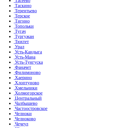
Тасеево
Таскино
Терентьево
Терское
Тигино
Топольки
Тугач
Тургужан
Тюхтет
Урал
Усть-Кандыга
Усть-Мана
Усть-Тунгуска
Фаначет
Филимоново
Хаерино
Хлоптуново
Хмельники
Холмогорское
Центральный
Чалбышево
Частоостровское
Челноки
Челноково
Чечеул