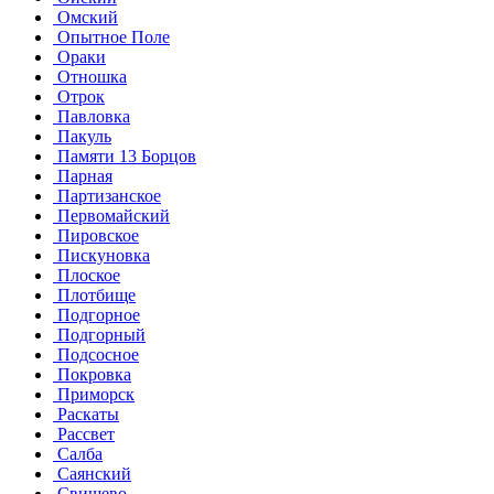
Омский
Опытное Поле
Ораки
Отношка
Отрок
Павловка
Пакуль
Памяти 13 Борцов
Парная
Партизанское
Первомайский
Пировское
Пискуновка
Плоское
Плотбище
Подгорное
Подгорный
Подсосное
Покровка
Приморск
Раскаты
Рассвет
Салба
Саянский
Свищево