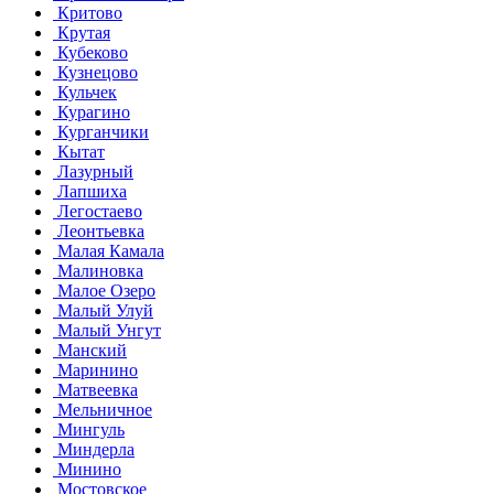
Критово
Крутая
Кубеково
Кузнецово
Кульчек
Курагино
Курганчики
Кытат
Лазурный
Лапшиха
Легостаево
Леонтьевка
Малая Камала
Малиновка
Малое Озеро
Малый Улуй
Малый Унгут
Манский
Маринино
Матвеевка
Мельничное
Мингуль
Миндерла
Минино
Мостовское