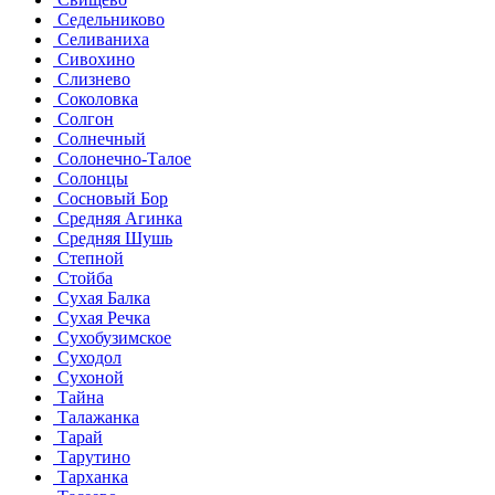
Седельниково
Селиваниха
Сивохино
Слизнево
Соколовка
Солгон
Солнечный
Солонечно-Талое
Солонцы
Сосновый Бор
Средняя Агинка
Средняя Шушь
Степной
Стойба
Сухая Балка
Сухая Речка
Сухобузимское
Суходол
Сухоной
Тайна
Талажанка
Тарай
Тарутино
Тарханка