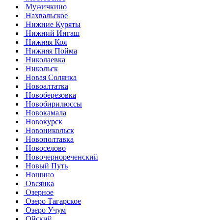
Мужичкино
Нахвальское
Нижние Куряты
Нижний Ингаш
Нижняя Коя
Нижняя Пойма
Николаевка
Никольск
Новая Солянка
Новоалтатка
Новоберезовка
Новобирилюссы
Новокамала
Новокурск
Новоникольск
Новополтавка
Новоселово
Новочернореченский
Новый Путь
Ношино
Овсянка
Озерное
Озеро Тагарское
Озеро Учум
Ойский