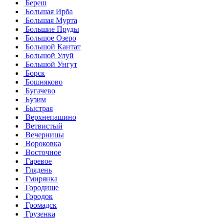
Береш
Большая Ирба
Большая Мурта
Большие Пруды
Большое Озеро
Большой Кантат
Большой Улуй
Большой Унгут
Борск
Бошняково
Бугачево
Бузим
Быстрая
Верхнепашино
Ветвистый
Вечерницы
Вороковка
Восточное
Гаревое
Глядень
Гмирянка
Городище
Городок
Громадск
Грузенка