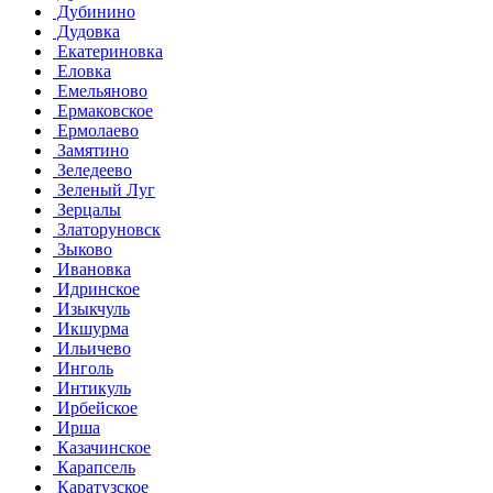
Дубинино
Дудовка
Екатериновка
Еловка
Емельяново
Ермаковское
Ермолаево
Замятино
Зеледеево
Зеленый Луг
Зерцалы
Златоруновск
Зыково
Ивановка
Идринское
Изыкчуль
Икшурма
Ильичево
Инголь
Интикуль
Ирбейское
Ирша
Казачинское
Карапсель
Каратузское