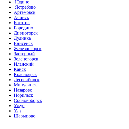
Юдино
Ястребово
Артемовск
Ачинск
Боготол
Бородино
Дивногорск
Дудинка
Енисейск
Железногорск
Заозерный
Зеленогорск
Иланский
Канск
Красноярск
Лесосибирск
Минусинск
Назарово
Норильск
Сосновоборск
Ужур
Уяр
Шарыпово