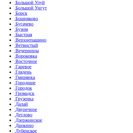
Большой Улуй
Большой Унгут
Борск
Бошняково
Бугачево
Бузим
Быстрая
Верхнепашино
Ветвистый
Вечерницы
Вороковка
Восточное
Гаревое
Глядень
Гмирянка
Городище
Городок
Громадск
Грузенка
Далай
Двуречное
Детлово
Дзержинское
Дрокино
Дубенское