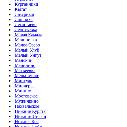
Курганчики
Кытат
Лазурный
Лапшиха
Легостаево
Леонтьевка
Малая Камала
Малиновка
Малое Озеро
Малый Улуй
Малый Унгут
Манский
Маринино
Матвеевка
Мельничное
Мингуль
Миндерла
Минино
Мостовское
Мужичкино
Нахвальское
Нижние Куряты
Нижний Ингаш
Нижняя Коя
Нижняя Пойма