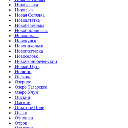
Николаевка
Никольск
Новая Солянка
Новоалтатка
Новоберезовка
Новобирилюссы
Новокамала
Новокурск
Новоникольск
Новополтавка
Новоселово
Новочернореченский
Новый Путь
Ношино
Овсянка
Озерное
Озеро Тагарское
Озеро Учум
Ойский
Омский
Опытное Поле
Ораки
Отношка
Отрок