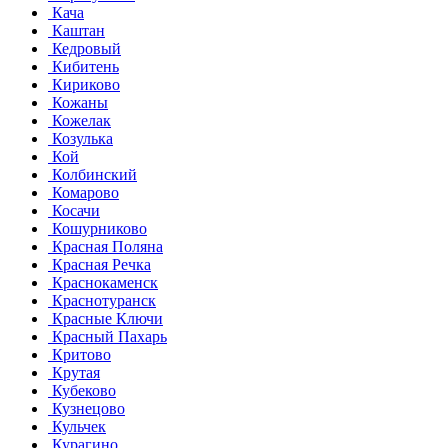
Кача
Каштан
Кедровый
Кибитень
Кириково
Кожаны
Кожелак
Козулька
Кой
Колбинский
Комарово
Косачи
Кошурниково
Красная Поляна
Красная Речка
Краснокаменск
Краснотуранск
Красные Ключи
Красный Пахарь
Критово
Крутая
Кубеково
Кузнецово
Кульчек
Курагино