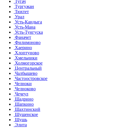
Тугач
Тургужан
Тюхтет
Урал
Усть-Кандыга
Усть-Мана
Усть-Тунгуска
Фаначет
Филимоново
Хаерино
Хлоптуново
Хмельники
Холмогорское
Центральный
Чалбышево
Частоостровское
Челноки
Челноково
Чечеул
Шадрино
Шапкино
Шахтинский
Шушенское
Шушь
Элита