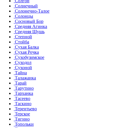
Солгон
Солнечный
Солонечно-Талое
Солонцы
Сосновый Бор
Средняя Агинка
Средняя Шушь
Степной
Стойба
Сухая Балка
Сухая Речка
Сухобузимское
Суходол
Сухоной
Тайна
Талажанка
Тарай
Тарутино
Тарханка
Тасеево
Таскино
Терентьево
Терское
Тигино
Топольки