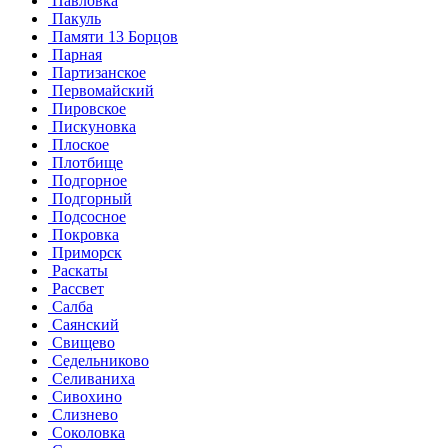
Павловка
Пакуль
Памяти 13 Борцов
Парная
Партизанское
Первомайский
Пировское
Пискуновка
Плоское
Плотбище
Подгорное
Подгорный
Подсосное
Покровка
Приморск
Раскаты
Рассвет
Салба
Саянский
Свищево
Седельниково
Селиваниха
Сивохино
Слизнево
Соколовка