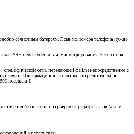
одобно солнечным батареям. Помимо номера телефона нужно
отокол SSH недоступен для администрирования. Бесплатная
N - специфической сети, передающей файлы непосредственно с
тсутствуют. Информационные центры рассредоточены не
7500 посещений.
сточения безопасности серверов от ряда факторов (атаки
оскорблений в переписках).