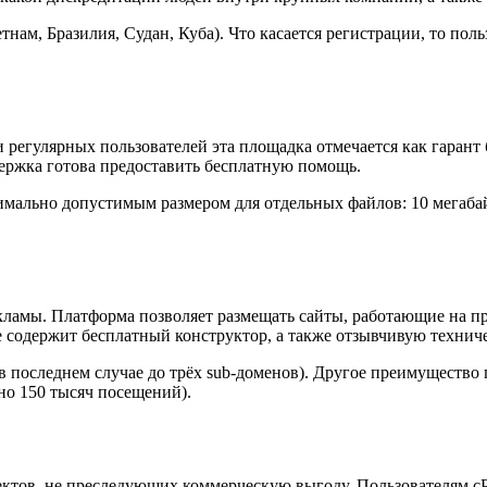
етнам, Бразилия, Судан, Куба). Что касается регистрации, то по
регулярных пользователей эта площадка отмечается как гарант 
держка готова предоставить бесплатную помощь.
имально допустимым размером для отдельных файлов: 10 мегабай
екламы. Платформа позволяет размещать сайты, работающие на 
e содержит бесплатный конструктор, а также отзывчивую технич
в последнем случае до трёх sub-доменов). Другое преимуществ
но 150 тысяч посещений).
ктов, не преследующих коммерческую выгоду. Пользователям cPa