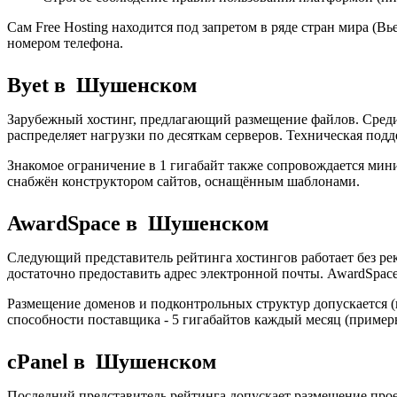
Сам Free Hosting находится под запретом в ряде стран мира (Вь
номером телефона.
Byet в Шушенском
Зарубежный хостинг, предлагающий размещение файлов. Среди 
распределяет нагрузки по десяткам серверов. Техническая под
Знакомое ограничение в 1 гигабайт также сопровождается мин
снабжён конструктором сайтов, оснащённым шаблонами.
AwardSpace в Шушенском
Следующий представитель рейтинга хостингов работает без р
достаточно предоставить адрес электронной почты. AwardSpac
Размещение доменов и подконтрольных структур допускается (
способности поставщика - 5 гигабайтов каждый месяц (пример
cPanel в Шушенском
Последний представитель рейтинга допускает размещение прое