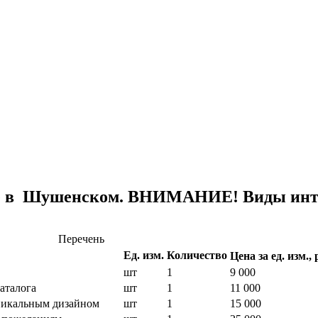
е в Шушенском. ВНИМАНИЕ! Виды интер
Перечень
Ед. изм.
Количество
Цена за ед. изм., 
шт
1
9 000
аталога
шт
1
11 000
уникальным дизайном
шт
1
15 000