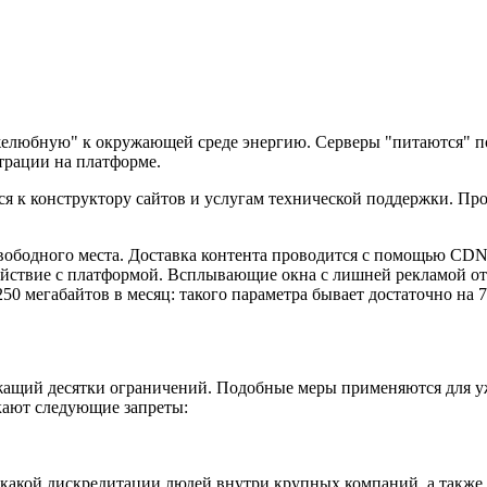
желюбную" к окружающей среде энергию. Серверы "питаются" п
страции на платформе.
ся к конструктору сайтов и услугам технической поддержки. Пр
свободного места. Доставка контента проводится с помощью CD
ействие с платформой. Всплывающие окна с лишней рекламой о
50 мегабайтов в месяц: такого параметра бывает достаточно на 
ащий десятки ограничений. Подобные меры применяются для уже
кают следующие запреты:
какой дискредитации людей внутри крупных компаний, а также 