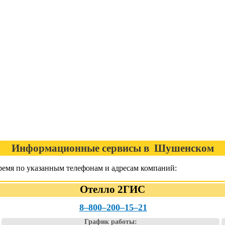
Информационные сервисы в Шушенском
емя по указанным телефонам и адресам компаний:
Отелло 2ГИС
8‒800‒200‒15‒21
График работы: