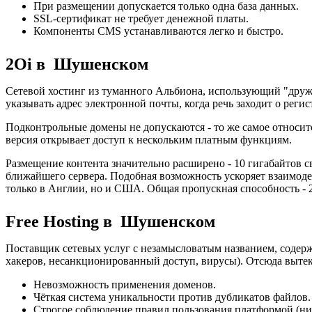
При размещении допускается только одна база данных.
SSL-сертификат не требует денежной платы.
Компоненты CMS устанавливаются легко и быстро.
2Oi в Шушенском
Сетевой хостинг из туманного Альбиона, использующий "дру
указывать адрес электронной почты, когда речь заходит о реги
Подконтрольные домены не допускаются - то же самое относит
версия открывает доступ к нескольким платным функциям.
Размещение контента значительно расширено - 10 гигабайтов 
ближайшего сервера. Подобная возможность ускоряет взаимод
только в Англии, но и США. Общая пропускная способность - 2
Free Hosting в Шушенском
Поставщик сетевых услуг с незамысловатым названием, содерж
хакеров, несанкционированный доступ, вирусы). Отсюда выте
Невозможность применения доменов.
Чёткая система уникальности против дубликатов файлов.
Строгое соблюдение правил пользования платформой (ни