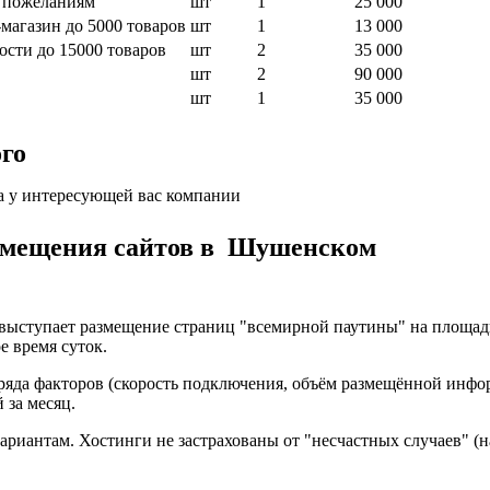
м пожеланиям
шт
1
25 000
магазин до 5000 товаров
шт
1
13 000
ости до 15000 товаров
шт
2
35 000
шт
2
90 000
шт
1
35 000
го
а у интересующей вас компании
азмещения сайтов в Шушенском
 выступает размещение страниц "всемирной паутины" на площад
е время суток.
 ряда факторов (скорость подключения, объём размещённой инфо
 за месяц.
ариантам. Хостинги не застрахованы от "несчастных случаев" (