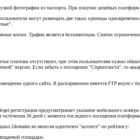
узкой фотографии из паспорта. При покупке дешёвых платформ 
о пользователи могут размещать две таких единицы одновременно
сные".
зервные копии. Трафик является безлимитным. Снятие ограничени
ые платежи отсутствуют, при этом пользователям нужно обязате
чной" версии. Если забыть о посещении "Спринтхоста", то акка
азмещение одного сайта. В распоряжении имеется FTP вкупе с б
eget регистрация предусматривает указание мобильного номера 
ле истечения 30 дней с момента последнего посещения платформ
нциал 2domains во многом идентичен "коллеге" по рейтингу:
змещаемой площадки.