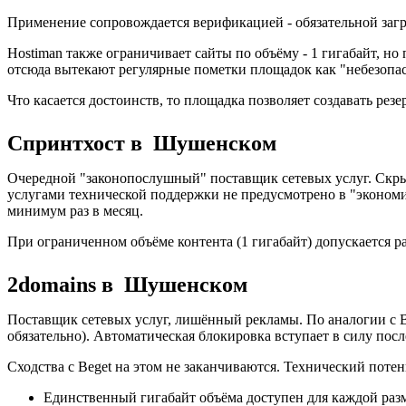
Применение сопровождается верификацией - обязательной загр
Hostiman также ограничивает сайты по объёму - 1 гигабайт, н
отсюда вытекают регулярные пометки площадок как "небезопа
Что касается достоинств, то площадка позволяет создавать ре
Спринтхост в Шушенском
Очередной "законопослушный" поставщик сетевых услуг. Скрыт
услугами технической поддержки не предусмотрено в "экономи
минимум раз в месяц.
При ограниченном объёме контента (1 гигабайт) допускается р
2domains в Шушенском
Поставщик сетевых услуг, лишённый рекламы. По аналогии с B
обязательно). Автоматическая блокировка вступает в силу пос
Сходства с Beget на этом не заканчиваются. Технический поте
Единственный гигабайт объёма доступен для каждой ра